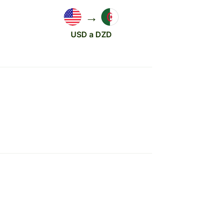
→
USD a DZD