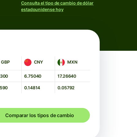
Consulta el tipo de cambio de dólar
estadounidense hoy
CNY
MXN
GBP
CNY
MXN
4300
6.75040
17.26640
4590
0.14814
0.05792
Comparar los tipos de cambio