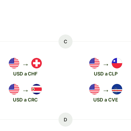
C
→
→
USD a CHF
USD a CLP
→
→
USD a CRC
USD a CVE
D