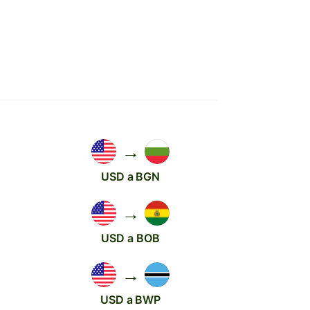
→
USD a BGN
→
USD a BOB
→
USD a BWP