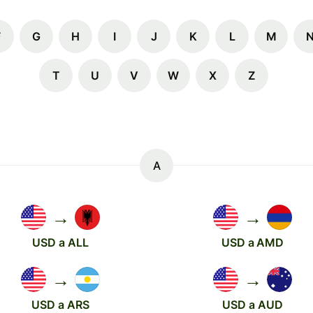
F
G
H
I
J
K
L
M
T
U
V
W
X
Z
A
→
→
USD a ALL
USD a AMD
→
→
USD a ARS
USD a AUD