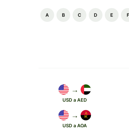
A
B
C
D
E
→
USD a AED
→
USD a AOA