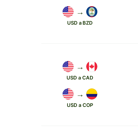
→
USD a BZD
→
USD a CAD
→
USD a COP