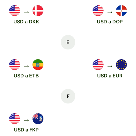
→
→
USD a DKK
USD a DOP
E
→
→
USD a ETB
USD a EUR
F
→
USD a FKP