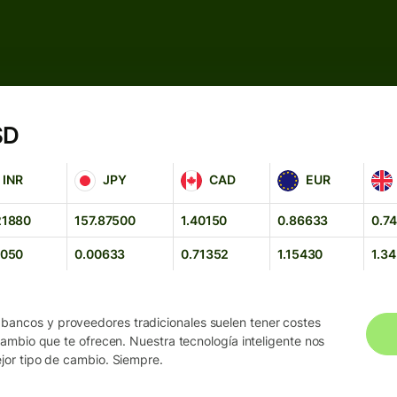
SD
JPY
CAD
EUR
GBP
INR
JPY
CAD
EUR
21880
157.87500
1.40150
0.86633
0.7
1050
0.00633
0.71352
1.15430
1.3
 bancos y proveedores tradicionales suelen tener costes
 cambio que te ofrecen. Nuestra tecnología inteligente nos
ejor tipo de cambio. Siempre.