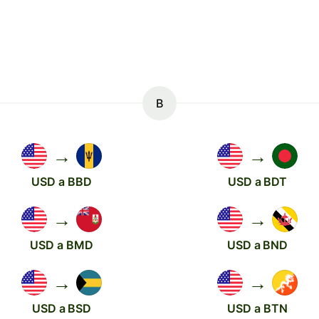
B
→
→
USD a BBD
USD a BDT
→
→
USD a BMD
USD a BND
→
→
USD a BSD
USD a BTN