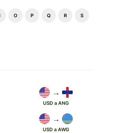
N
O
P
Q
R
S
→
USD a ANG
→
USD a AWG