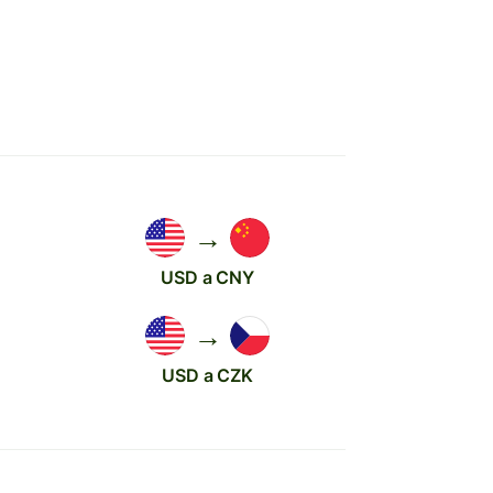
→
USD a CNY
→
USD a CZK