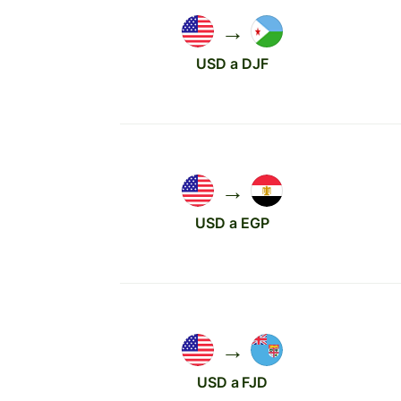
→
USD a DJF
→
USD a EGP
→
USD a FJD