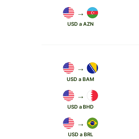
→
USD a AZN
→
USD a BAM
→
USD a BHD
→
USD a BRL