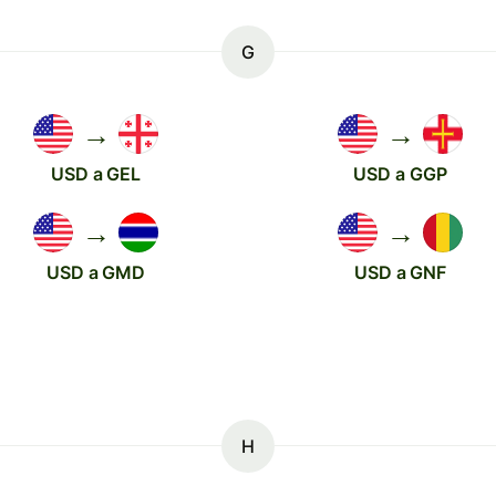
G
→
→
USD a GEL
USD a GGP
→
→
USD a GMD
USD a GNF
H