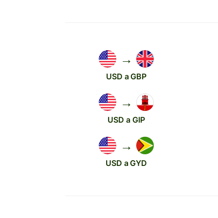
→
USD a GBP
→
USD a GIP
→
USD a GYD