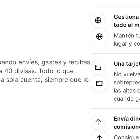
Gestiona 
todo el 
Mantén tu
lugar y c
uando envíes, gastes y recibas
Una tarje
 40 divisas. Todo lo que
No vuelva
na sola cuenta, siempre que lo
sobreprec
las altas
cuando ga
Envía din
comision
Consigue 