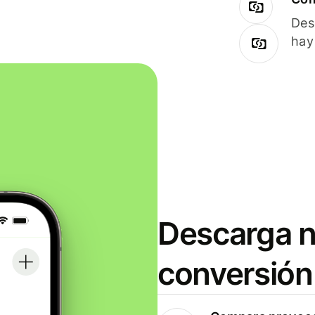
Des
hay
Descarga n
conversión