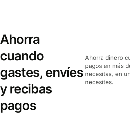
Ahorra
cuando
Ahorra dinero c
pagos en más de
gastes, envíes
necesitas, en u
necesites.
y recibas
pagos