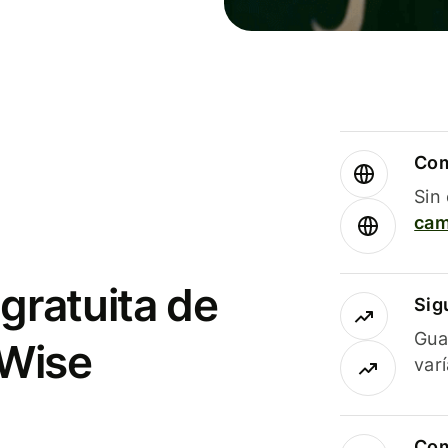
Com
Sin
cam
gratuita de
Sig
Gua
 Wise
var
Com