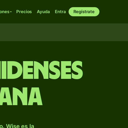
iones
Precios
Ayuda
Entra
Regístrate
idenses
uana
. Wise es la