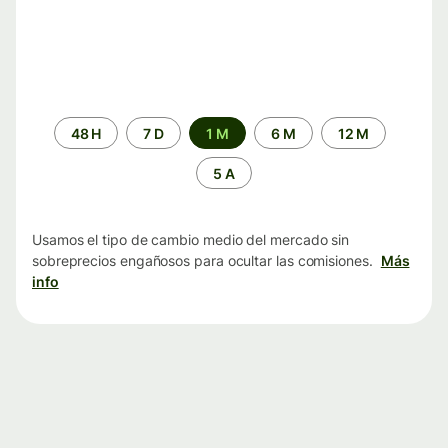
Periodo
48 H
7 D
1 M
6 M
12 M
de
tiempo
5 A
Usamos el tipo de cambio medio del mercado sin
sobreprecios engañosos para ocultar las comisiones.
Más
info