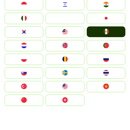
Indonesia
Israel
India
Italia
JA
Japan
Mexico
South Korea
Malay
Nederland
Norge
Portugal
Polska
România
Россия
Slovensko
Ruoŧŧa
ไทย
Türkiye
United States
Vietnam
中国
中國香港特別行政區