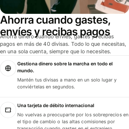
Ahorra cuando gastes,
envíes y recibas pagos
Ahorra dinero cuando envíes, gastes y recibas
pagos en más de 40 divisas. Todo lo que necesitas,
en una sola cuenta, siempre que lo necesites.
Gestiona dinero sobre la marcha en todo el
mundo.
Mantén tus divisas a mano en un solo lugar y
conviértelas en segundos.
Una tarjeta de débito internacional
No vuelvas a preocuparte por los sobreprecios en
el tipo de cambio o las altas comisiones por
transacción cuando gastes en el extranjero.