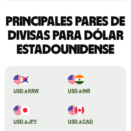
Principales pares de
divisas para dólar
estadounidense
USD a KRW
USD a INR
USD a JPY
USD a CAD