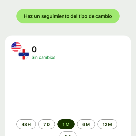
Haz un seguimiento del tipo de cambio
0
Sin cambios
Periodo
48 H
7 D
1 M
6 M
12 M
de
tiempo