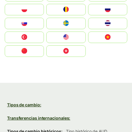
Polska
România
Россия
Slovensko
Ruoŧŧa
ไทย
Türkiye
United States
Vietnam
中国
中國香港特別行政區
Tipos de cambio:
Transferencias internacionales:
Tipos de cambio históricos:
Tipo histórico de AUD