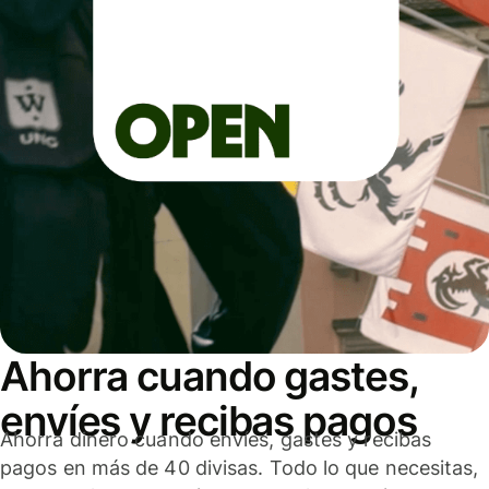
Ahorra cuando gastes,
envíes y recibas pagos
Ahorra dinero cuando envíes, gastes y recibas
pagos en más de 40 divisas. Todo lo que necesitas,