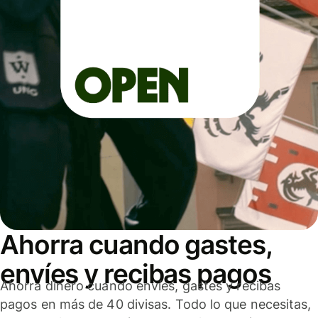
Ahorra cuando gastes,
envíes y recibas pagos
Ahorra dinero cuando envíes, gastes y recibas
pagos en más de 40 divisas. Todo lo que necesitas,