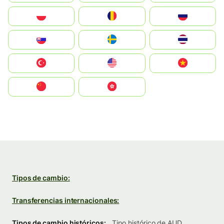
Polska
România
Россия
Slovensko
Ruoŧŧa
ไทย
Türkiye
United States
Vietnam
中国
中國香港特別行政區
Tipos de cambio:
Transferencias internacionales:
Tipos de cambio históricos:
Tipo histórico de AUD