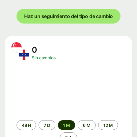
Haz un seguimiento del tipo de cambio
0
Sin cambios
Periodo
48 H
7 D
1 M
6 M
12 M
de
tiempo