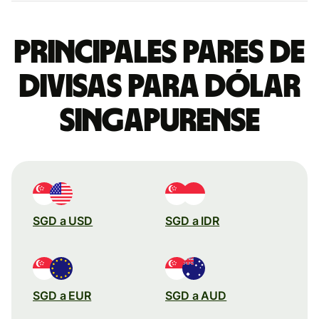
Principales pares de
divisas para dólar
singapurense
SGD a USD
SGD a IDR
SGD a EUR
SGD a AUD