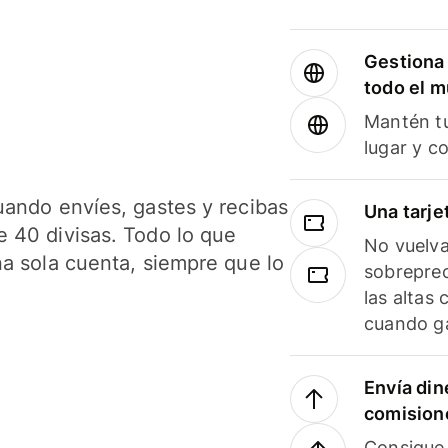
Gestiona 
todo el 
Mantén tu
lugar y c
uando envíes, gastes y recibas
Una tarje
 40 divisas. Todo lo que
No vuelva
na sola cuenta, siempre que lo
sobreprec
las altas
cuando ga
Envía din
comision
Consigue 