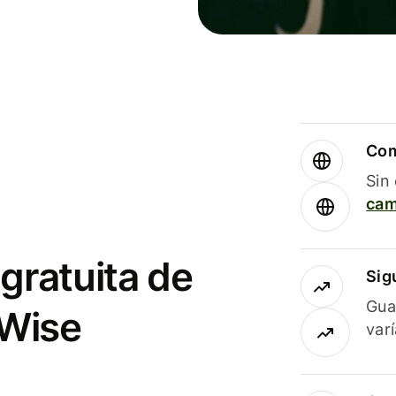
Com
Sin
cam
gratuita de
Sig
Gua
 Wise
var