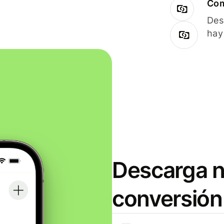
Com
Des
hay
Descarga n
conversión