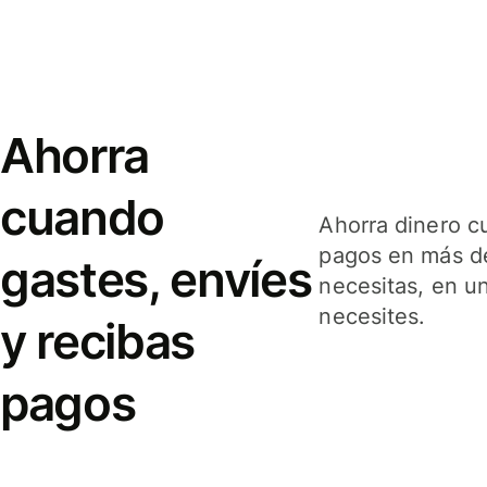
Ahorra
cuando
Ahorra dinero c
pagos en más de
gastes, envíes
necesitas, en u
necesites.
y recibas
pagos