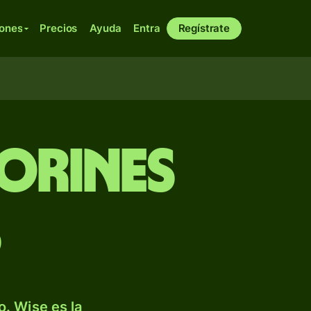
iones
Precios
Ayuda
Entra
Regístrate
lorines
s
. Wise es la