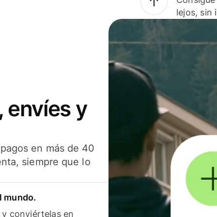
lejos, sin
 envíes y
s pagos en más de 40
enta, siempre que lo
el mundo.
 y conviértelas en