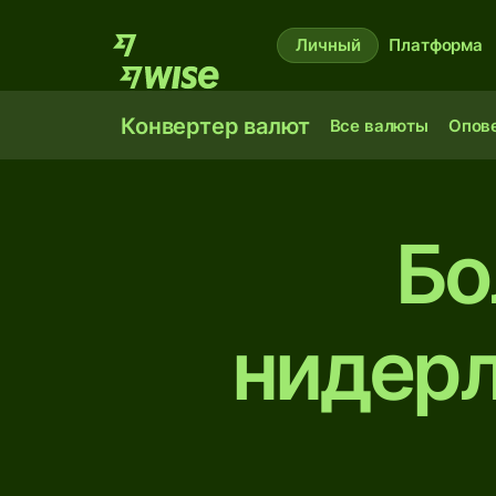
Личный
Платформа
Конвертер валют
Все валюты
Опов
Бо
нидерл