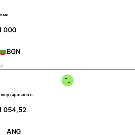
мма
BGN
нвертировано в
ANG