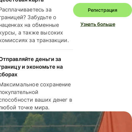
Расплачиваетесь за
Регистрация
границей? Забудьте о
Узнать больше
наценках на обменные
курсы, а также высоких
комиссиях за транзакции.
Отправляйте деньги за
границу и экономьте на
сборах
Максимальное сохранение
покупательной
способности ваших денег в
любой точке мира.