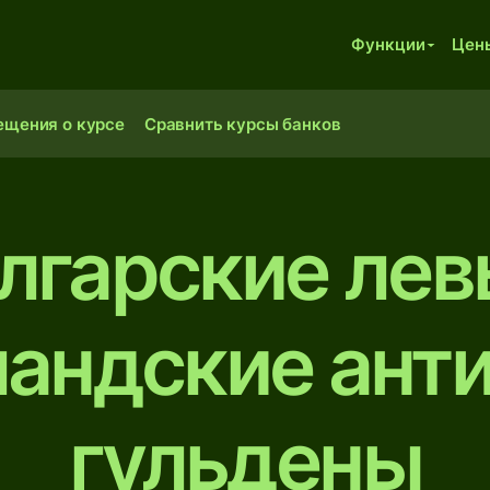
Функции
Цен
ещения о курсе
Сравнить курсы банков
лгарские лев
андские ант
гульдены