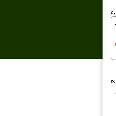
Су
Ко