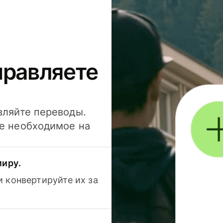
правляете
вляйте переводы.
се необходимое на
миру.
 конвертируйте их за