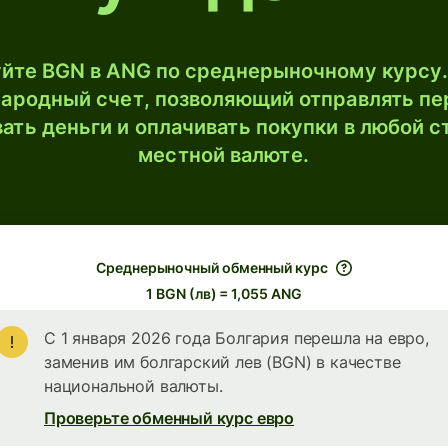
йте BGN в ANG по среднерыночному курсу.
ародный счет, позволяющий отправлять пе
ать деньги и оплачивать покупки в любой с
местной валюте.
Среднерыночный обменный курс
1 BGN (лв) = 1,055 ANG
С 1 января 2026 года Болгария перешла на евро,
заменив им болгарский лев (BGN) в качестве
национальной валюты.
Проверьте обменный курс евро