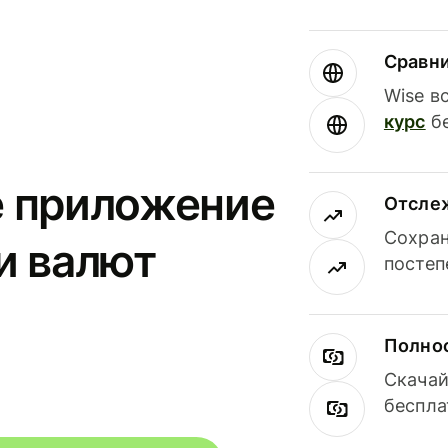
Сравн
Wise в
курс
бе
е приложение
Отсле
Сохран
и валют
постеп
Полнос
Скачай
беспла