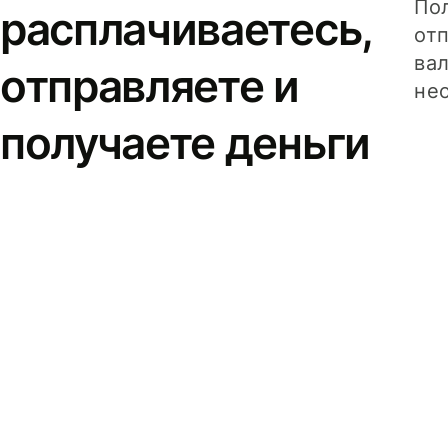
Пол
расплачиваетесь,
от
вал
отправляете и
не
получаете деньги