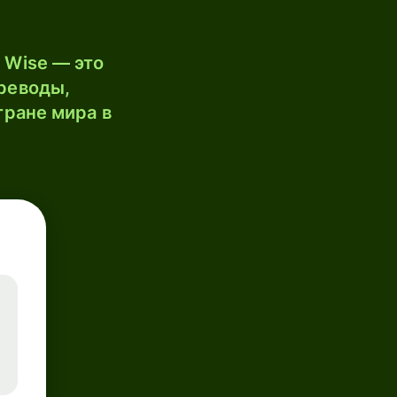
 Wise — это
реводы,
тране мира в