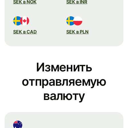
SEK в NOK
SEK в INR
SEK в CAD
SEK в PLN
Изменить
отправляемую
валюту