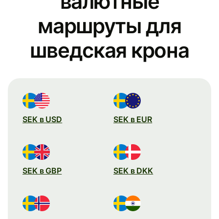
валютные
маршруты для
шведская крона
SEK в USD
SEK в EUR
SEK в GBP
SEK в DKK