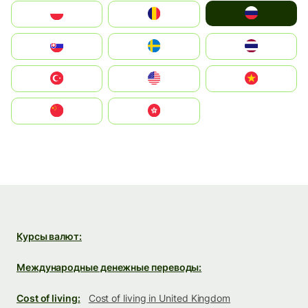
Россия
Polska
România
Slovensko
Ruoŧŧa
ไทย
Türkiye
United States
Vietnam
中国
中國香港特別行政區
Курсы валют:
Международные денежные переводы:
Cost of living:
Cost of living in United Kingdom