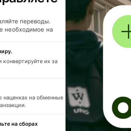
вляйте переводы.
се необходимое на
миру.
 конвертируйте их за
 о наценках на обменные
ранзакции.
мьте на сборах