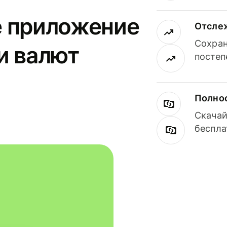
е приложение
Отсле
Сохран
и валют
постеп
Полнос
Скачай
беспла