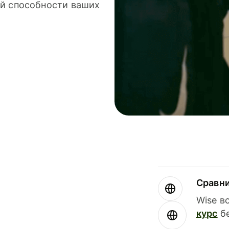
й способности ваших
Сравн
Wise в
курс
бе