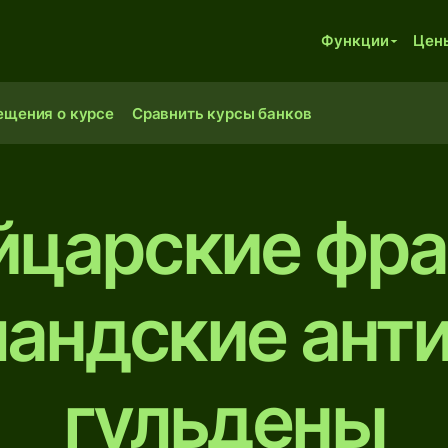
Функции
Цен
ещения о курсе
Сравнить курсы банков
царские фра
андские ант
гульдены