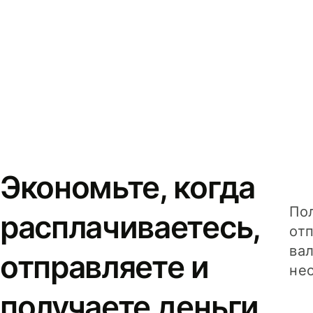
Экономьте, когда
Пол
расплачиваетесь,
от
вал
отправляете и
не
получаете деньги