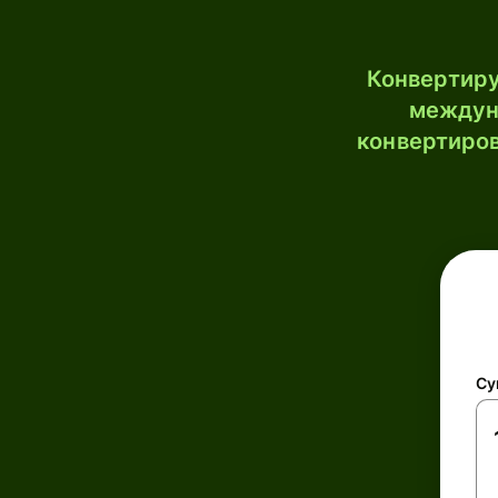
Конвертиру
междун
конвертиров
Су