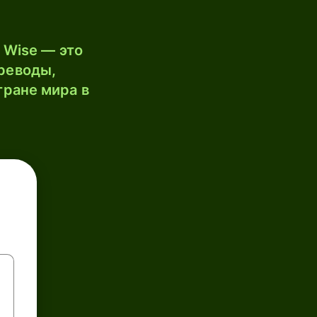
 Wise — это
реводы,
тране мира в