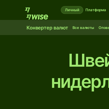
Личный
Платформа
Конвертер валют
Все валюты
Опов
Швей
нидерл