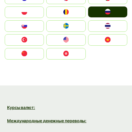
Россия
Polska
România
Slovensko
Ruoŧŧa
ไทย
Türkiye
United States
Vietnam
中国
中國香港特別行政區
Курсы валют:
Международные денежные переводы: