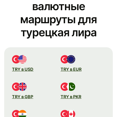
валютные
маршруты для
турецкая лира
TRY в USD
TRY в EUR
TRY в GBP
TRY в PKR