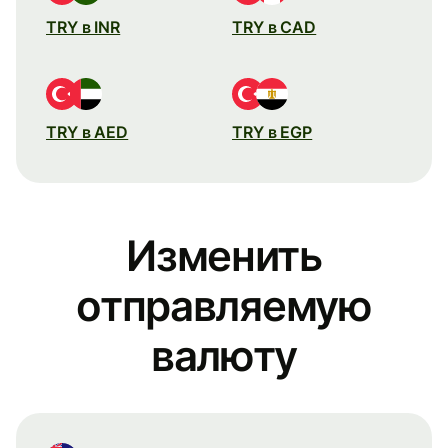
TRY в INR
TRY в CAD
TRY в AED
TRY в EGP
Изменить
отправляемую
валюту