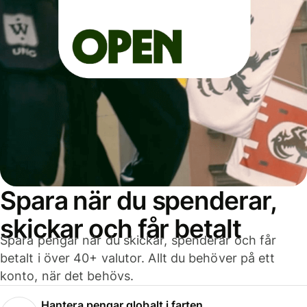
Spara när du spenderar,
skickar och får betalt
Spara pengar när du skickar, spenderar och får
betalt i över 40+ valutor. Allt du behöver på ett
konto, när det behövs.
Hantera pengar globalt i farten.