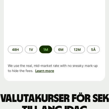
Time
48H
1V
1M
6M
12M
5Å
period
We use the real, mid-market rate with no sneaky mark-up
to hide the fees.
Learn more
Valutakurser för SEK