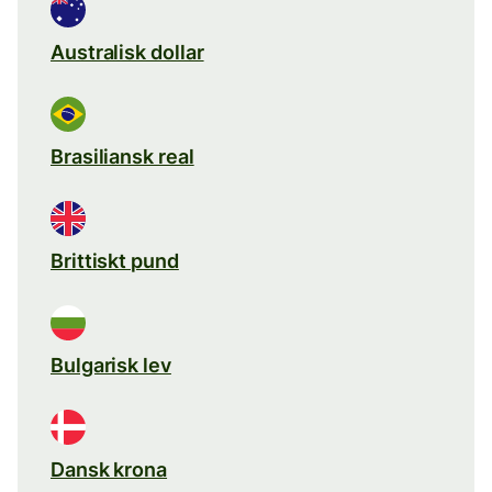
Australisk dollar
Brasiliansk real
Brittiskt pund
Bulgarisk lev
Dansk krona