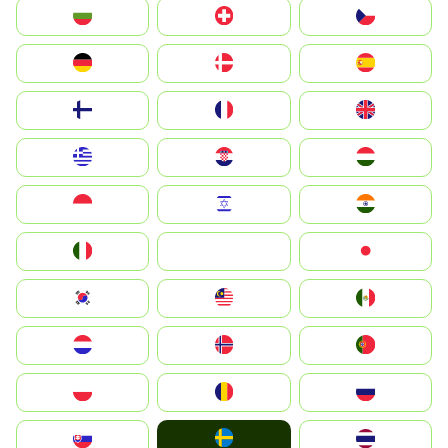
България
Switzerland
Czechia
Deutschland
Denmark
España
Suomi
France
United Kingdom
Greece
Hrvatska
Magyarország
Indonesia
Israel
India
Italia
JA
Japan
South Korea
Malay
Mexico
Nederland
Norge
Portugal
Polska
România
Россия
Ruoŧŧa
Slovensko
ไทย