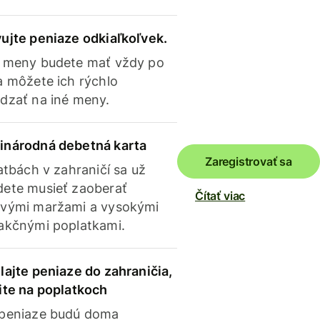
ujte peniaze odkiaľkoľvek.
 meny budete mať vždy po
a môžete ich rýchlo
dzať na iné meny.
inárodná debetná karta
Zaregistrovať sa
latbách v zahraničí sa už
ete musieť zaoberať
Čítať viac
vými maržami a vysokými
akčnými poplatkami.
lajte peniaze do zahraničia,
ite na poplatkoch
 peniaze budú doma