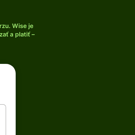
zu. Wise je
ť a platiť –