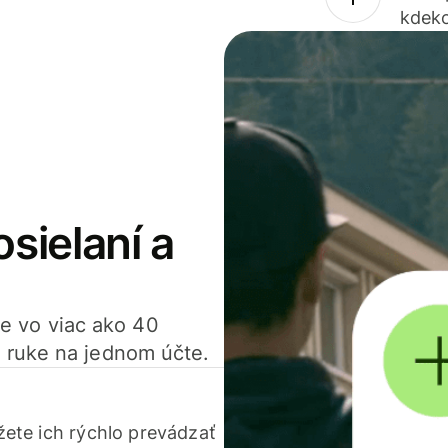
kdeko
osielaní a
ťte vo viac ako 40
 ruke na jednom účte.
ete ich rýchlo prevádzať