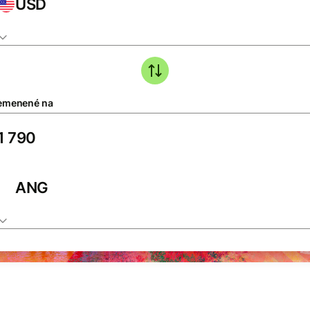
USD
emenené na
ANG