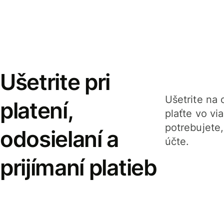
Ušetrite pri
Ušetrite na o
platení,
plaťte vo v
potrebujete
odosielaní a
účte.
prijímaní platieb