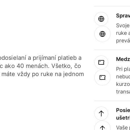
Sprav
Svoje
ruke 
prevá
dosielaní a prijímaní platieb a
Medz
iac ako 40 menách. Všetko, čo
Pri p
, máte vždy po ruke na jednom
nebud
kurzo
trans
Posie
ušetr
Vaše