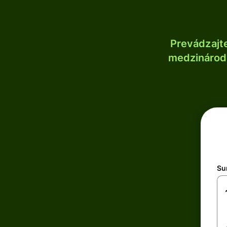
Prevádzajt
medzinárodn
Su