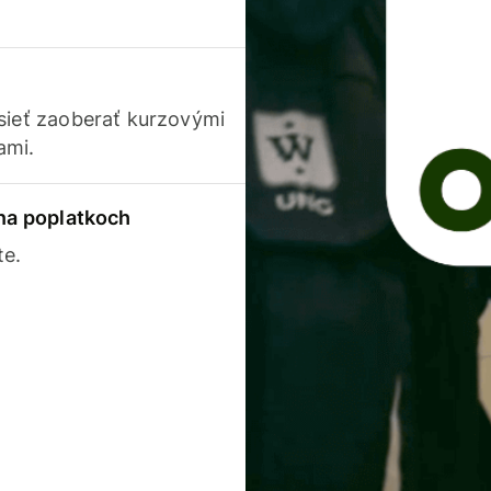
usieť zaoberať kurzovými
ami.
 na poplatkoch
te.