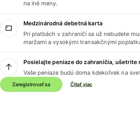
na iné meny.
Medzinárodná debetná karta
Pri platbách v zahraničí sa už nebudete m
maržami a vysokými transakčnými poplatk
Posielajte peniaze do zahraničia, ušetrite
Vaše peniaze budú doma kdekoľvek na sve
Zaregistrovať sa
Čítať viac