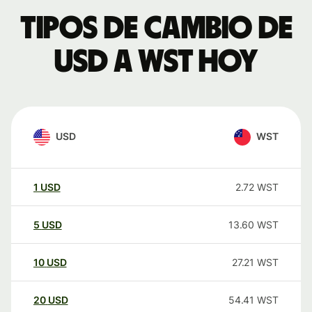
Tipos de cambio de
USD a WST hoy
USD
WST
1
USD
2.72
WST
5
USD
13.60
WST
10
USD
27.21
WST
20
USD
54.41
WST