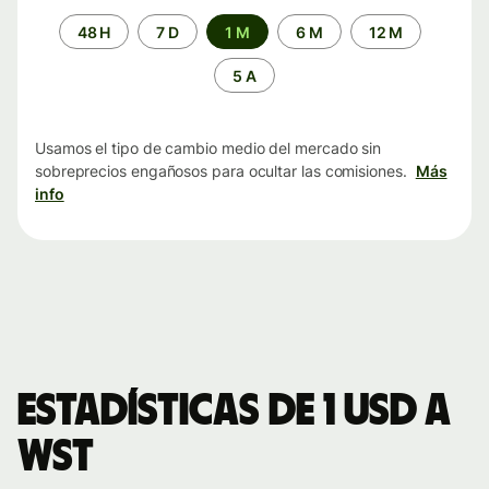
Periodo
48 H
7 D
1 M
6 M
12 M
de
tiempo
5 A
Usamos el tipo de cambio medio del mercado sin
sobreprecios engañosos para ocultar las comisiones.
Más
info
Estadísticas de 1 USD a
WST