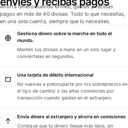
envíes y recibas pagos
Ahorra dinero cuando envíes, gastes y recibas
pagos en más de 40 divisas. Todo lo que necesitas,
en una sola cuenta, siempre que lo necesites.
Gestiona dinero sobre la marcha en todo el
mundo.
Mantén tus divisas a mano en un solo lugar y
conviértelas en segundos.
Una tarjeta de débito internacional
No vuelvas a preocuparte por los sobreprecios en
el tipo de cambio o las altas comisiones por
transacción cuando gastes en el extranjero.
Envía dinero al extranjero y ahorra en comisiones
Consigue que tu dinero llegue más lejos, sin