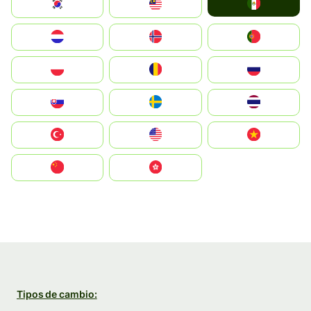
Mexico
South Korea
Malay
Nederland
Norge
Portugal
Polska
România
Россия
Slovensko
Ruoŧŧa
ไทย
Türkiye
United States
Vietnam
中国
中國香港特別行政區
Tipos de cambio: