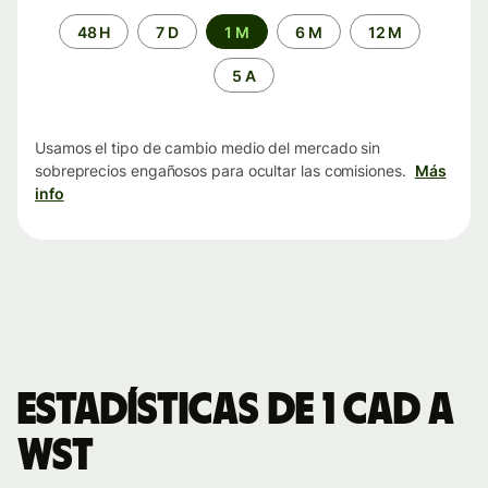
Periodo
48 H
7 D
1 M
6 M
12 M
de
tiempo
5 A
Usamos el tipo de cambio medio del mercado sin
sobreprecios engañosos para ocultar las comisiones.
Más
info
Estadísticas de 1 CAD a
WST