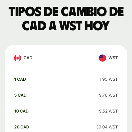
Tipos de cambio de
CAD a WST hoy
CAD
WST
1
CAD
1.95
WST
5
CAD
9.76
WST
10
CAD
19.52
WST
20
CAD
39.04
WST