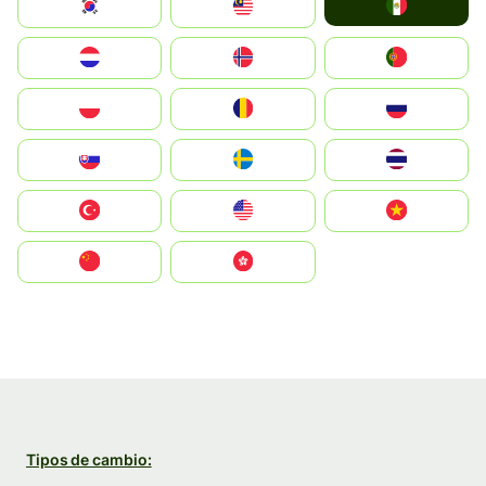
Mexico
South Korea
Malay
Nederland
Norge
Portugal
Polska
România
Россия
Slovensko
Ruoŧŧa
ไทย
Türkiye
United States
Vietnam
中国
中國香港特別行政區
Tipos de cambio: