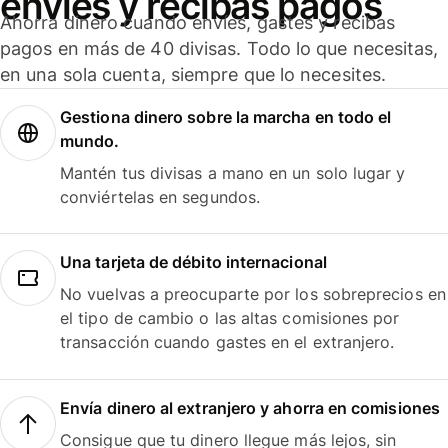
envíes y recibas pagos
Ahorra dinero cuando envíes, gastes y recibas
pagos en más de 40 divisas. Todo lo que necesitas,
en una sola cuenta, siempre que lo necesites.
Gestiona dinero sobre la marcha en todo el
mundo.
Mantén tus divisas a mano en un solo lugar y
conviértelas en segundos.
Una tarjeta de débito internacional
No vuelvas a preocuparte por los sobreprecios en
el tipo de cambio o las altas comisiones por
transacción cuando gastes en el extranjero.
Envía dinero al extranjero y ahorra en comisiones
Consigue que tu dinero llegue más lejos, sin