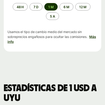
Periodo
48 H
7 D
1 M
6 M
12 M
de
tiempo
5 A
Usamos el tipo de cambio medio del mercado sin
sobreprecios engañosos para ocultar las comisiones.
Más
info
Estadísticas de 1 USD a
UYU