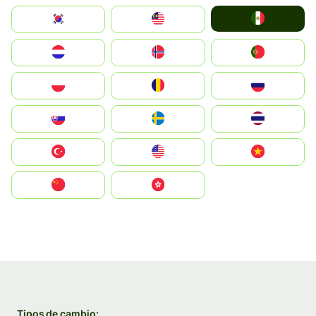
Mexico
South Korea
Malay
Nederland
Norge
Portugal
Polska
România
Россия
Slovensko
Ruoŧŧa
ไทย
Türkiye
United States
Vietnam
中国
中國香港特別行政區
Tipos de cambio: