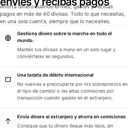
envíes y recibas pagos
Ahorra dinero cuando envíes, gastes y recibas
pagos en más de 40 divisas. Todo lo que necesitas,
en una sola cuenta, siempre que lo necesites.
Gestiona dinero sobre la marcha en todo el
mundo.
Mantén tus divisas a mano en un solo lugar y
conviértelas en segundos.
Una tarjeta de débito internacional
No vuelvas a preocuparte por los sobreprecios en
el tipo de cambio o las altas comisiones por
transacción cuando gastes en el extranjero.
Envía dinero al extranjero y ahorra en comisiones
Consigue que tu dinero llegue más lejos, sin