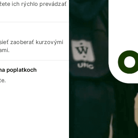
ete ich rýchlo prevádzať
usieť zaoberať kurzovými
ami.
 na poplatkoch
te.