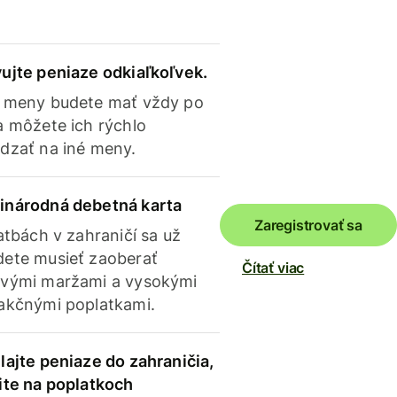
ujte peniaze odkiaľkoľvek.
 meny budete mať vždy po
a môžete ich rýchlo
dzať na iné meny.
inárodná debetná karta
Zaregistrovať sa
latbách v zahraničí sa už
ete musieť zaoberať
Čítať viac
vými maržami a vysokými
akčnými poplatkami.
lajte peniaze do zahraničia,
ite na poplatkoch