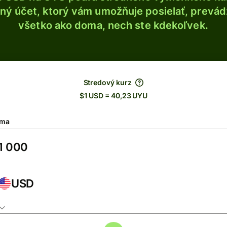
ý účet, ktorý vám umožňuje posielať, prevádza
všetko ako doma, nech ste kdekoľvek.
Stredový kurz
$1 USD = 40,23 UYU
ma
USD