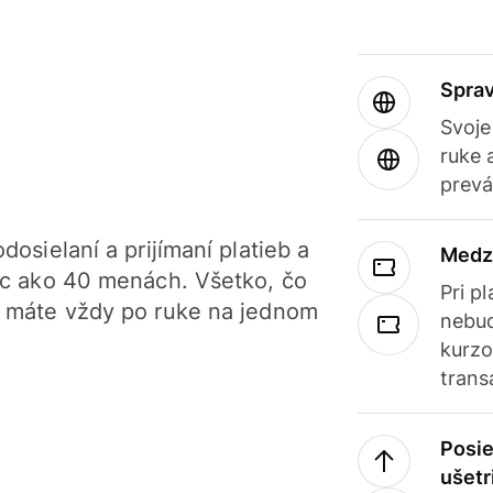
Sprav
Svoje
ruke 
prevá
dosielaní a prijímaní platieb a
Medz
iac ako 40 menách. Všetko, čo
Pri p
, máte vždy po ruke na jednom
nebud
kurzo
trans
Posie
ušetr