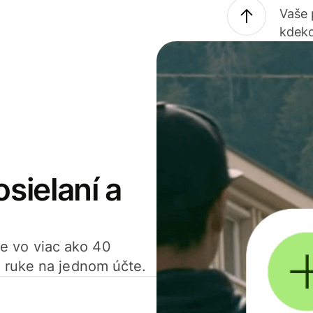
Vaše
kdeko
osielaní a
ťte vo viac ako 40
 ruke na jednom účte.