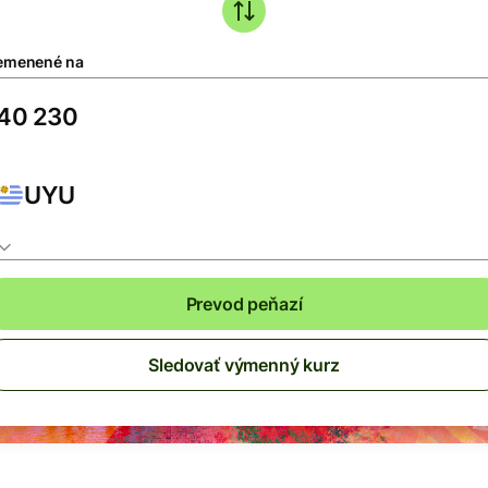
emenené na
UYU
Prevod peňazí
Sledovať výmenný kurz