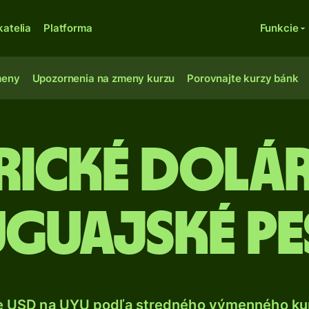
katelia
Platforma
Funkcie
meny
Upozornenia na zmeny kurzu
Porovnajte kurzy bánk
rické dolár
guajské p
e USD na UYU podľa stredného výmenného kur