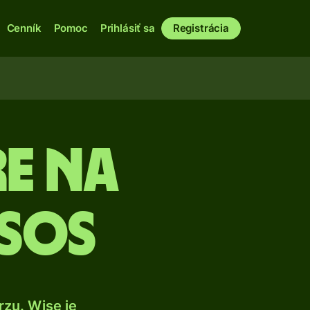
Cenník
Pomoc
Prihlásiť sa
Registrácia
e na
esos
zu. Wise je