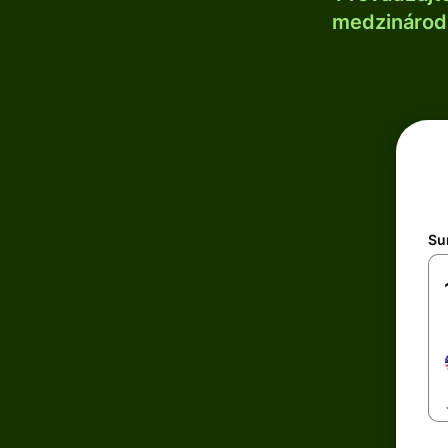
medzinárodn
Su