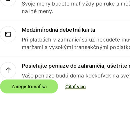
Svoje meny budete mať vždy po ruke a môž
na iné meny.
Medzinárodná debetná karta
Pri platbách v zahraničí sa už nebudete m
maržami a vysokými transakčnými poplatk
Posielajte peniaze do zahraničia, ušetrite
Vaše peniaze budú doma kdekoľvek na sve
Zaregistrovať sa
Čítať viac