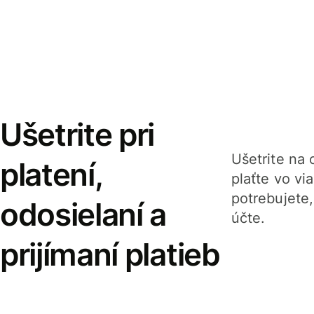
Ušetrite pri
Ušetrite na o
platení,
plaťte vo v
potrebujete
odosielaní a
účte.
prijímaní platieb