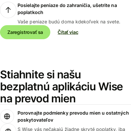
Posielajte peniaze do zahraničia, ušetrite na
poplatkoch
Vaše peniaze budú doma kdekoľvek na svete.
Zaregistrovať sa
Čítať viac
Stiahnite si našu
bezplatnú aplikáciu Wise
na prevod mien
Porovnajte podmienky prevodu mien u ostatných
poskytovateľov
S Wise vás nečakajú žiadne skryté poplatky, iba