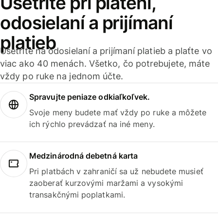
Ušetrite pri platení,
odosielaní a prijímaní
platieb
Ušetrite na odosielaní a prijímaní platieb a plaťte vo
viac ako 40 menách. Všetko, čo potrebujete, máte
vždy po ruke na jednom účte.
Spravujte peniaze odkiaľkoľvek.
Svoje meny budete mať vždy po ruke a môžete
ich rýchlo prevádzať na iné meny.
Medzinárodná debetná karta
Pri platbách v zahraničí sa už nebudete musieť
zaoberať kurzovými maržami a vysokými
transakčnými poplatkami.