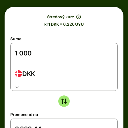
Stredový kurz
kr1 DKK = 6,226 UYU
Suma
DKK
Premenené na