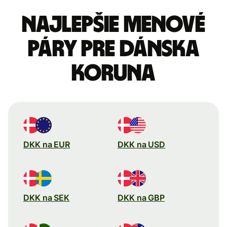
Najlepšie menové
páry pre Dánska
koruna
DKK na EUR
DKK na USD
DKK na SEK
DKK na GBP