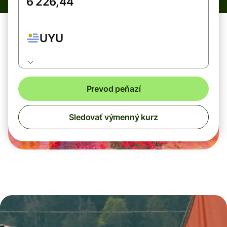
UYU
Prevod peňazí
Sledovať výmenný kurz