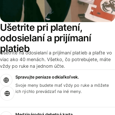
Ušetrite pri platení,
odosielaní a prijímaní
platieb
Ušetrite na odosielaní a prijímaní platieb a plaťte vo
viac ako 40 menách. Všetko, čo potrebujete, máte
vždy po ruke na jednom účte.
Spravujte peniaze odkiaľkoľvek.
Svoje meny budete mať vždy po ruke a môžete
ich rýchlo prevádzať na iné meny.
Medzinárodná debetná karta