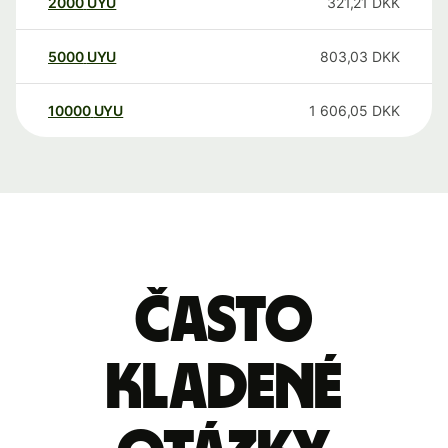
2000
UYU
321,21
DKK
5000
UYU
803,03
DKK
10000
UYU
1 606,05
DKK
Často
kladené