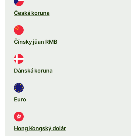
Česká koruna
Čínsky jüan RMB
Dánská koruna
Euro
Hong Kongský dolár