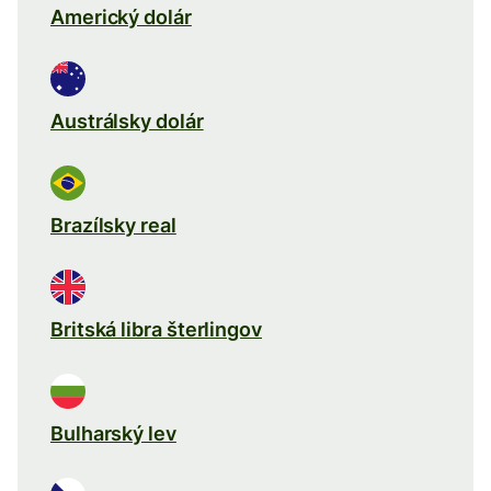
Americký dolár
Austrálsky dolár
Brazílsky real
Britská libra šterlingov
Bulharský lev