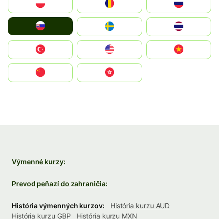
Polska
România
Россия
Slovensko
Ruoŧŧa
ไทย
Türkiye
United States
Vietnam
中国
中國香港特別行政區
Výmenné kurzy:
Prevod peňazí do zahraničia:
História výmenných kurzov:
História kurzu AUD
História kurzu GBP
História kurzu MXN