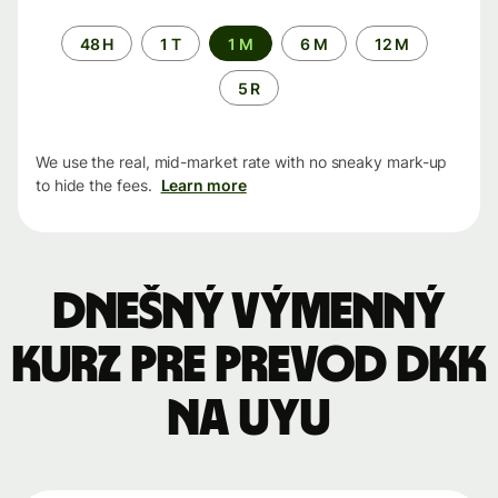
Time
48 H
1 T
1 M
6 M
12 M
period
5 R
We use the real, mid-market rate with no sneaky mark-up
to hide the fees.
Learn more
Dnešný výmenný
kurz pre prevod DKK
na UYU