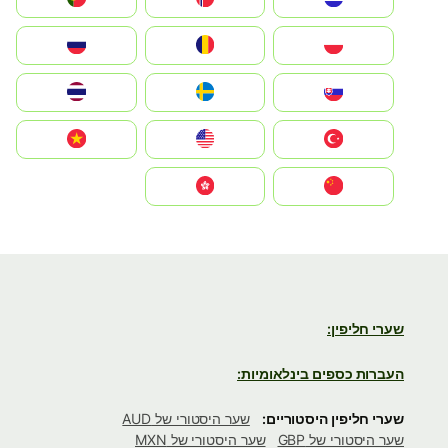
Polska
România
Россия
Slovensko
Ruoŧŧa
ไทย
Türkiye
United States
Vietnam
中国
中國香港特別行政區
שערי חליפין:
העברות כספים בינלאומיות:
שערי חליפין היסטוריים:
שער היסטורי של AUD
שער היסטורי של GBP
שער היסטורי של MXN