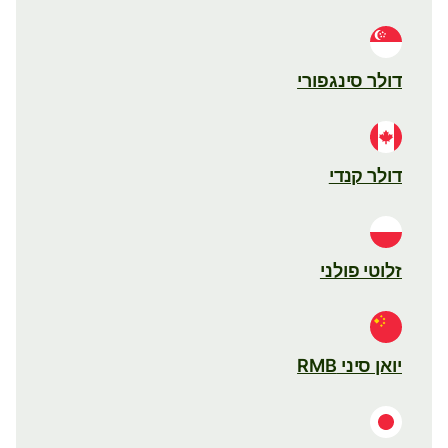
דולר סינגפורי
דולר קנדי
זלוטי פולני
יואן סיני RMB