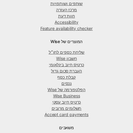
שותפים ושותפויות
מרכז העזרה
חוות דעת
Accessibility
Feature availability checker
המוצרים של Wise
שליחת כספים לחו״ל
חשבון Wise
כרטיס חיוב בינלאומי
העברת סכום גדול
קבלת כסף
נכסים
הפלטפורמה של Wise
Wise Business
כרטיס חיוב עסקי
תשלומים מרובים
Accept card payments
משאבים