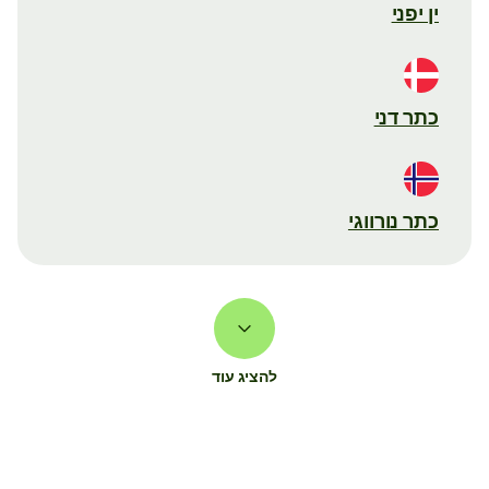
ין יפני
כתר דני
כתר נורווגי
להציג עוד