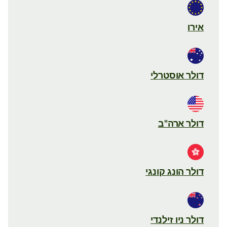
אירו
דולר אוסטרלי
דולר ארה"ב
דולר הונג קונגי
דולר ניו זילנדי