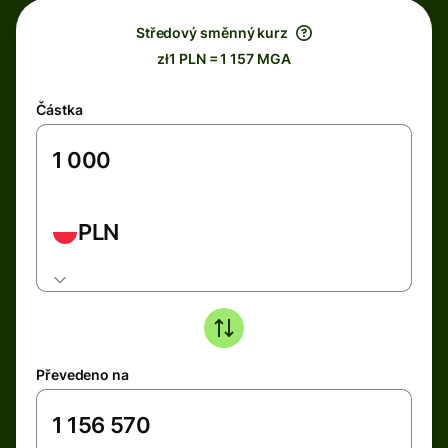
Středový směnný kurz
zł1 PLN = 1 157 MGA
Částka
PLN
Převedeno na