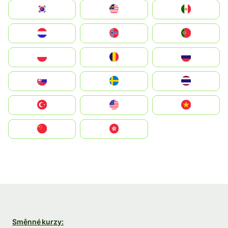
South Korea
Malay
Mexico
Nederland
Norge
Portugal
Polska
România
Россия
Slovensko
Ruoŧŧa
ไทย
Türkiye
United States
Vietnam
中国
中國香港特別行政區
Směnné kurzy: