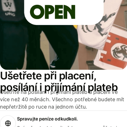
Ušetřete při placení,
posílání i přijímání plateb
Ušetříte na posílání i přijímání plateb a placení ve
více než 40 měnách. Všechno potřebné budete mít
nepřetržitě po ruce na jednom účtu.
Spravujte peníze odkudkoli.