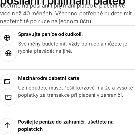
posílání i přijímání plateb
Ušetříte na posílání i přijímání plateb a placení ve
více než 40 měnách. Všechno potřebné budete mít
nepřetržitě po ruce na jednom účtu.
Spravujte peníze odkudkoli.
Své měny budete mít vždy po ruce a můžete je
rychle převádět na jiné.
Mezinárodní debetní karta
Už nebudete muset řešit kurzové marže a vysoké
poplatky za transakce při placení v zahraničí.
Posílejte peníze do zahraničí, ušetřete na
poplatcích