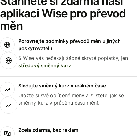
Stáhněte si zdarma naši
aplikaci Wise pro převod
měn
Porovnejte podmínky převodů měn u jiných
poskytovatelů
S Wise vás nečekají žádné skryté poplatky, jen
středový směnný kurz
.
Sledujte směnný kurz v reálném čase
Uložte si své oblíbené měny a zjistěte, jak se
směnný kurz v průběhu času mění.
Zcela zdarma, bez reklam