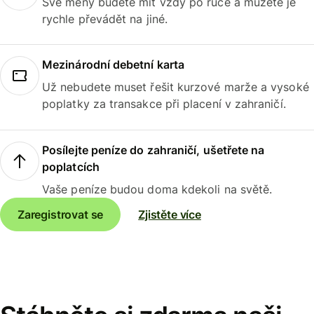
Své měny budete mít vždy po ruce a můžete je
rychle převádět na jiné.
Mezinárodní debetní karta
Už nebudete muset řešit kurzové marže a vysoké
poplatky za transakce při placení v zahraničí.
Posílejte peníze do zahraničí, ušetřete na
poplatcích
Vaše peníze budou doma kdekoli na světě.
Zaregistrovat se
Zjistěte více