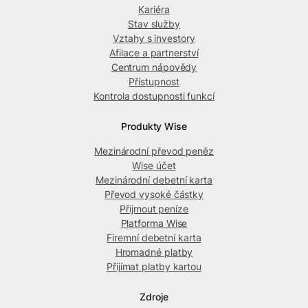
Kariéra
Stav služby
Vztahy s investory
Afilace a partnerství
Centrum nápovědy
Přístupnost
Kontrola dostupnosti funkcí
Produkty Wise
Mezinárodní převod peněz
Wise účet
Mezinárodní debetní karta
Převod vysoké částky
Přijmout peníze
Platforma Wise
Firemní debetní karta
Hromadné platby
Přijímat platby kartou
Zdroje