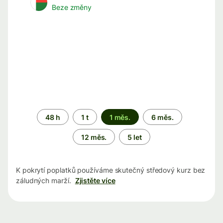
Beze změny
Časové
48 h
1 t
1 měs.
6 měs.
období
12 měs.
5 let
K pokrytí poplatků používáme skutečný středový kurz bez
záludných marží.
Zjistěte více