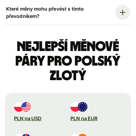
Které měny mohu převést s tímto
převodníkem?
Nejlepší měnové
páry pro polský
zlotý
PLN na USD
PLN na EUR