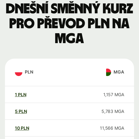
Dnešní směnný kurz
pro převod PLN na
MGA
PLN
MGA
1
PLN
1,157
MGA
5
PLN
5,783
MGA
10
PLN
11,566
MGA