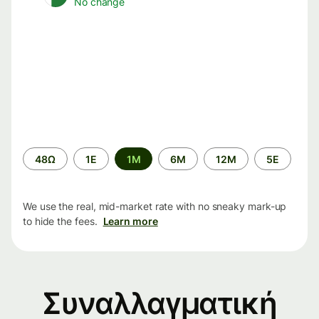
No change
Time
48Ω
1Ε
1M
6M
12M
5Ε
period
We use the real, mid-market rate with no sneaky mark-up
to hide the fees.
Learn more
Συναλλαγματική