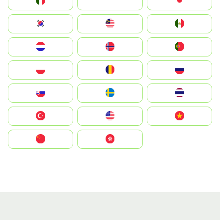
Italia
JA
Japan
South Korea
Malay
Mexico
Nederland
Norge
Portugal
Polska
România
Россия
Slovensko
Ruoŧŧa
ไทย
Türkiye
United States
Vietnam
中国
中國香港特別行政區