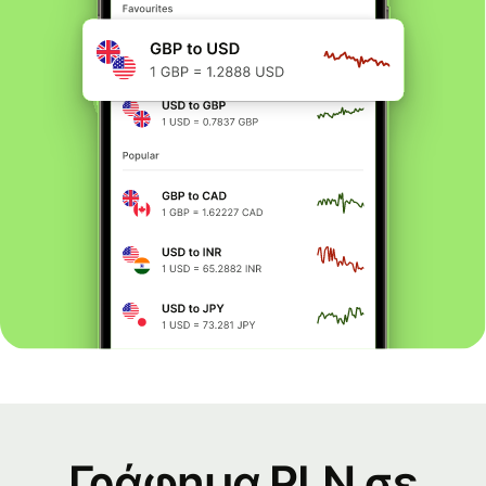
Γράφημα PLN σε