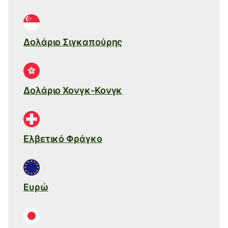
Δολάριο Σιγκαπούρης
Δολάριο Χονγκ-Κονγκ
Ελβετικό Φράγκο
Ευρώ