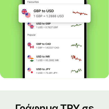
Γράφημα TRY σε