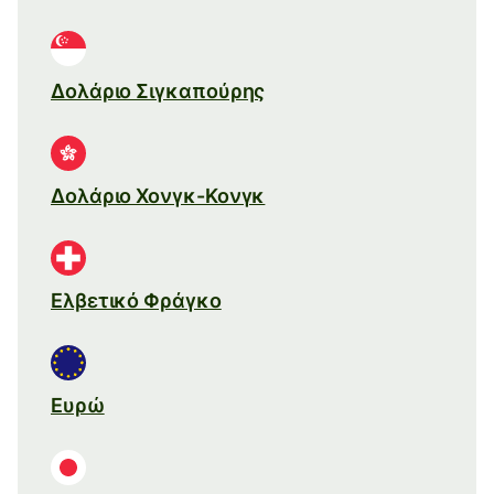
Δολάριο Σιγκαπούρης
Δολάριο Χονγκ-Κονγκ
Ελβετικό Φράγκο
Ευρώ