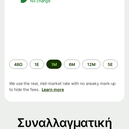
No change
Time
48Ω
1Ε
1M
6M
12M
5Ε
period
We use the real, mid-market rate with no sneaky mark-up
to hide the fees.
Learn more
Συναλλαγματική