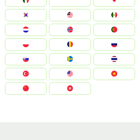
Italia
JA
Japan
South Korea
Malay
Mexico
Nederland
Norge
Portugal
Polska
România
Россия
Slovensko
Ruoŧŧa
ไทย
Türkiye
United States
Vietnam
中国
中國香港特別行政區