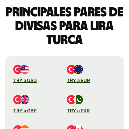
Principales pares de
divisas para lira
turca
TRY a USD
TRY a EUR
TRY a GBP
TRY a PKR