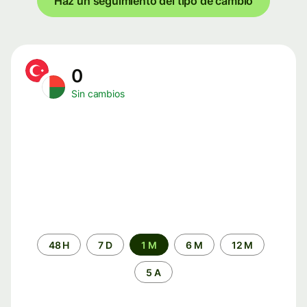
Haz un seguimiento del tipo de cambio
0
Sin cambios
Periodo
48 H
7 D
1 M
6 M
12 M
de
tiempo
5 A