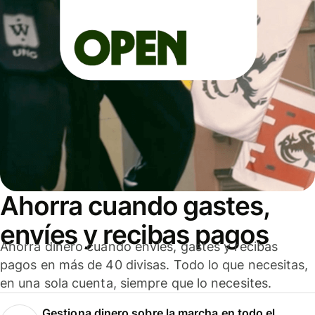
Ahorra cuando gastes,
envíes y recibas pagos
Ahorra dinero cuando envíes, gastes y recibas
pagos en más de 40 divisas. Todo lo que necesitas,
en una sola cuenta, siempre que lo necesites.
Gestiona dinero sobre la marcha en todo el