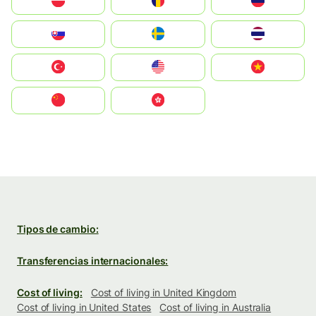
Polska
România
Россия
Slovensko
Ruoŧŧa
ไทย
Türkiye
United States
Vietnam
中国
中國香港特別行政區
Tipos de cambio:
Transferencias internacionales:
Cost of living:
Cost of living in United Kingdom
Cost of living in United States
Cost of living in Australia