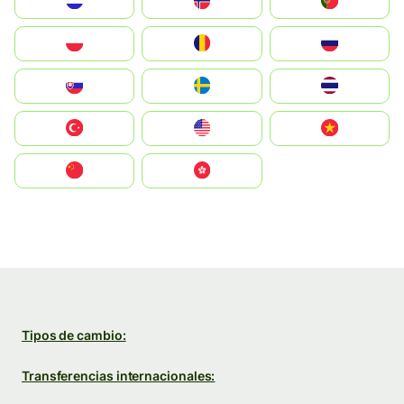
Nederland
Norge
Portugal
Polska
România
Россия
Slovensko
Ruoŧŧa
ไทย
Türkiye
United States
Vietnam
中国
中國香港特別行政區
Tipos de cambio:
Transferencias internacionales: