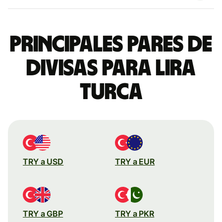
Principales pares de
divisas para lira
turca
TRY a USD
TRY a EUR
TRY a GBP
TRY a PKR