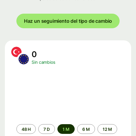
Haz un seguimiento del tipo de cambio
0
Sin cambios
Periodo
48 H
7 D
1 M
6 M
12 M
de