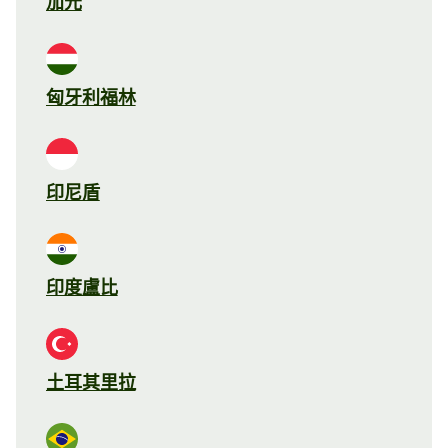
加元
匈牙利福林
印尼盾
印度盧比
土耳其里拉