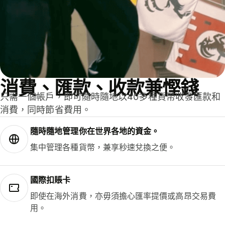
消費、匯款、收款兼慳錢
只需一個帳戶，即可隨時隨地以40多種貨幣收發匯款和
消費，同時節省費用。
隨時隨地管理你在世界各地的資金。
集中管理各種貨幣，兼享秒速兌換之便。
國際扣賬卡
即使在海外消費，亦毋須擔心匯率提價或高昂交易費
用。