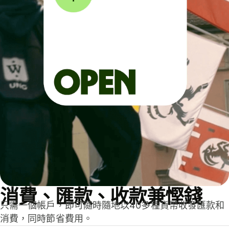
消費、匯款、收款兼慳錢
只需一個帳戶，即可隨時隨地以40多種貨幣收發匯款和
消費，同時節省費用。