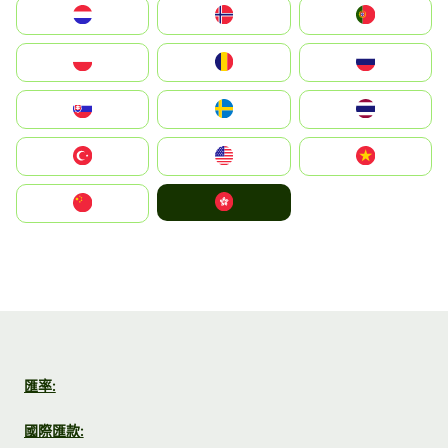
Nederland
Norge
Portugal
Polska
România
Россия
Slovensko
Ruoŧŧa
ไทย
Türkiye
United States
Vietnam
中國香港特別行政區
中国
匯率:
國際匯款: