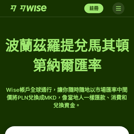
註冊
波蘭茲羅提兌馬其頓
第納爾匯率
Wise帳戶全球通行，讓你隨時隨地以市場匯率中間
價將PLN兌換成MKD，像當地人一樣匯款、消費和
兌換資金。