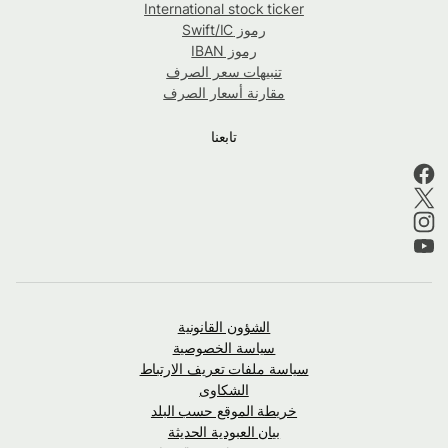
International stock ticker
رموز Swift/IC
رموز IBAN
تنبيهات سعر الصرف
مقارنة أسعار الصرف
تابعنا
الشؤون القانونية
سياسة الخصوصية
سياسة ملفات تعريف الارتباط
الشكاوى
خريطة الموقع حسب البلد
بيان العبودية الحديثة