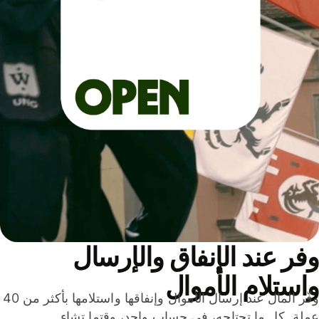
ر عند الإنفاق والإرسال
ستلام الأموال
وفّر المال عند إرسال الأموال وإنفاقها واستلامها بأكثر من 40
لة. كل ما تحتاجه، في حساب واحد، وقتما تشاء.