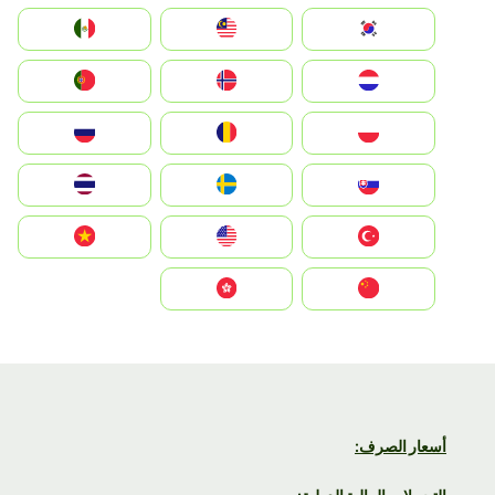
South Korea
Malay
Mexico
Nederland
Norge
Portugal
Polska
România
Россия
Slovensko
Ruoŧŧa
ไทย
Türkiye
United States
Vietnam
中国
中國香港特別行政區
أسعار الصرف: