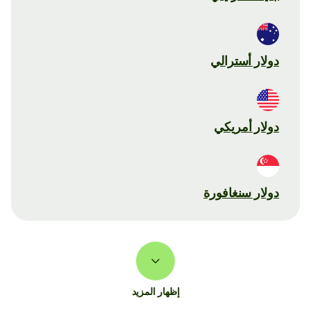
دولار أسترالي
دولار أمريكي
دولار سنغافورة
إظهار المزيد