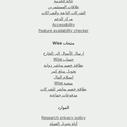
حالة الخدمة
علاقات المستثمرين
الشركات التابعة والشراكات
مركز الدعم
Accessibility
Feature availability checker
منتجات Wise
إرسال الأموال إلى الخارج
حساب Wise
بطاقة خصم مباشر دولية
تحويل مبلغ كبير
استلام المال
منصة Wise
بطاقة خصم مباشر للشركات
مدفوعات جماعية
الموارد
Research privacy policy
أداة تحويل العملة