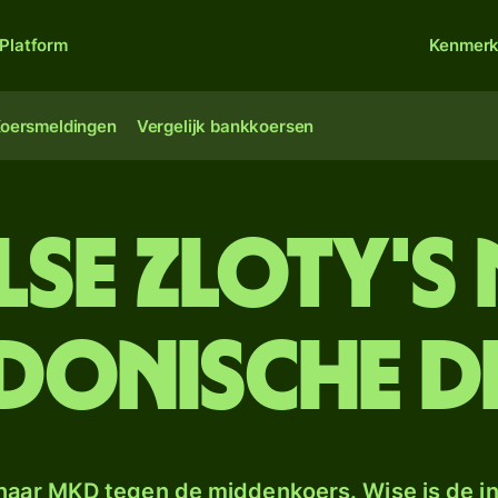
Platform
Kenmer
oersmeldingen
Vergelijk bankkoersen
se zloty's
donische d
naar MKD tegen de middenkoers. Wise is de in