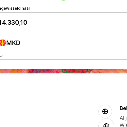
gewisseld naar
MKD
Be
Al 
Wi