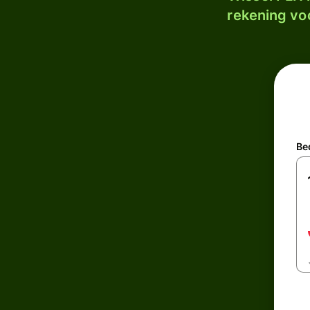
rekening voo
Be