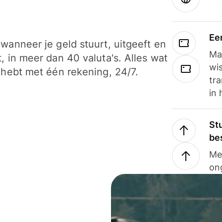
Ee
wanneer je geld stuurt, uitgeeft en
Ma
, in meer dan 40 valuta's. Alles wat
wi
 hebt met één rekening, 24/7.
tra
in 
Stu
be
Me
on