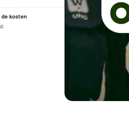
p de kosten
d.