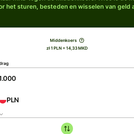
r het sturen, besteden en wisselen van geld a
Middenkoers
zł 1 PLN = 14,33 MKD
drag
PLN