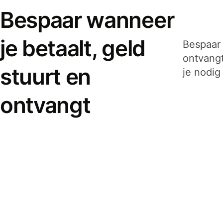
Bespaar wanneer
je betaalt, geld
Bespaar 
ontvangt
stuurt en
je nodig
ontvangt