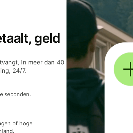
aalt, geld
ntvangt, in meer dan 40
ing, 24/7.
ele seconden.
agen of hoge
nland.