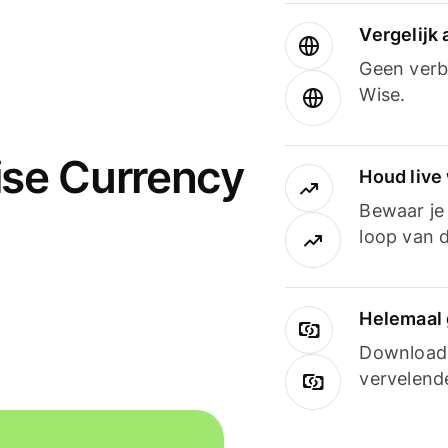
Vergelijk
Geen verbo
Wise.
ise Currency
Houd live
Bewaar je 
loop van d
Helemaal 
Downloade
vervelend