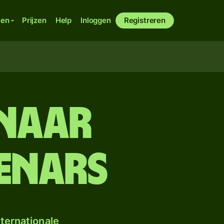
ken
Prijzen
Help
Inloggen
Registreren
 naar
enars
ternationale