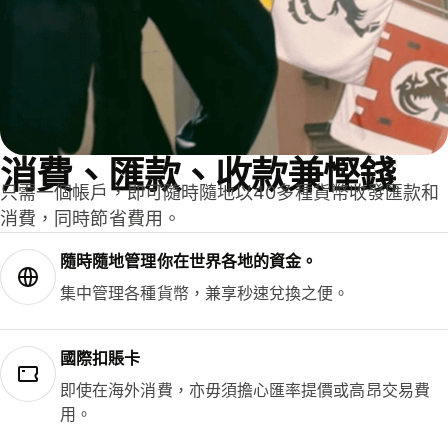
消費、匯款、收款兼慳錢
只需一個帳戶，即可隨時隨地以40多種貨幣收發匯款和
消費，同時節省費用。
隨時隨地管理你在世界各地的資金。
集中管理各種貨幣，兼享秒速兌換之便。
國際扣賬卡
即使在海外消費，亦毋須擔心匯率提價或高昂交易費
用。