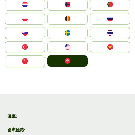
Nederland
Norge
Portugal
Polska
România
Россия
Slovensko
Ruoŧŧa
ไทย
Türkiye
United States
Vietnam
中國香港特別行政區
中国
匯率:
國際匯款: