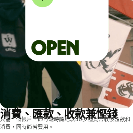
消費、匯款、收款兼慳錢
只需一個帳戶，即可隨時隨地以40多種貨幣收發匯款和
消費，同時節省費用。