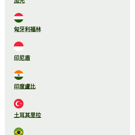
加元
匈牙利福林
印尼盾
印度盧比
土耳其里拉