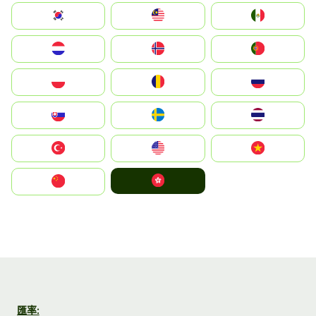
South Korea
Malay
Mexico
Nederland
Norge
Portugal
Polska
România
Россия
Slovensko
Ruoŧŧa
ไทย
Türkiye
United States
Vietnam
中國香港特別行政區
中国
匯率: