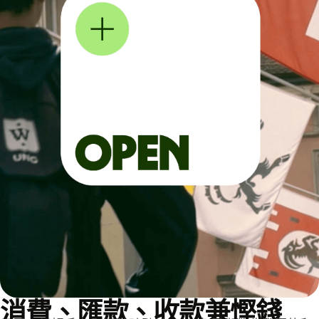
消費、匯款、收款兼慳錢