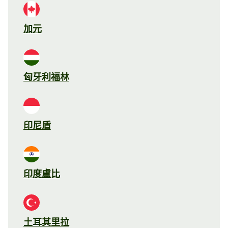
加元
匈牙利福林
印尼盾
印度盧比
土耳其里拉