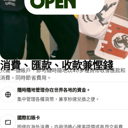
消費、匯款、收款兼慳錢
只需一個帳戶，即可隨時隨地以40多種貨幣收發匯款和
消費，同時節省費用。
隨時隨地管理你在世界各地的資金。
集中管理各種貨幣，兼享秒速兌換之便。
國際扣賬卡
即使在海外消費，亦毋須擔心匯率提價或高昂交易費