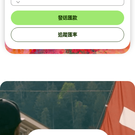
發送匯款
追蹤匯率