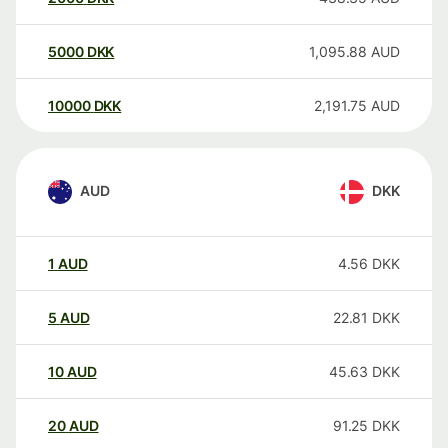
5000
DKK
1,095.88
AUD
10000
DKK
2,191.75
AUD
AUD
DKK
1
AUD
4.56
DKK
5
AUD
22.81
DKK
10
AUD
45.63
DKK
20
AUD
91.25
DKK