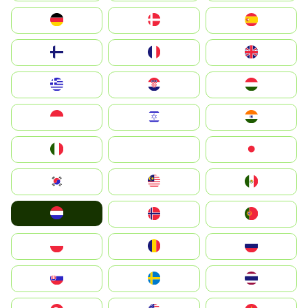
Deutschland
Denmark
España
Suomi
France
United Kingdom
Greece
Hrvatska
Magyarország
Indonesia
Israel
India
Italia
JA
Japan
South Korea
Malay
Mexico
Nederland
Norge
Portugal
Polska
România
Россия
Slovensko
Ruoŧŧa
ไทย