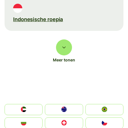
Indonesische roepia
Meer tonen
الإمارات العربية المتحدة
Australia
Brazil
България
Switzerland
Czechia