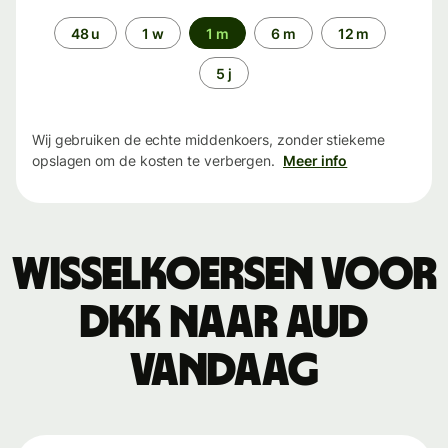
Periode
48 u
1 w
1 m
6 m
12 m
5 j
Wij gebruiken de echte middenkoers, zonder stiekeme
opslagen om de kosten te verbergen.
Meer info
Wisselkoersen voor
DKK naar AUD
vandaag