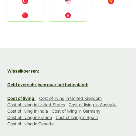
Türkiye
United States
Vietnam
中国
中國香港特別行政區
Wisselkoersen:
Geld overschrijven naar het buitenland:
Cost of living:
Cost of living in United Kingdom
Cost of living in United States
Cost of living in Australia
Cost of living in India
Cost of living in Germany
Cost of living in France
Cost of living in Spain
Cost of living in Canada