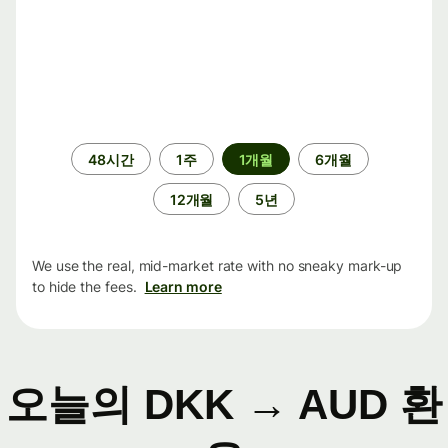
기
48시간
1주
1개월
6개월
간
12개월
5년
We use the real, mid-market rate with no sneaky mark-up
to hide the fees.
Learn more
오늘의 DKK → AUD 환