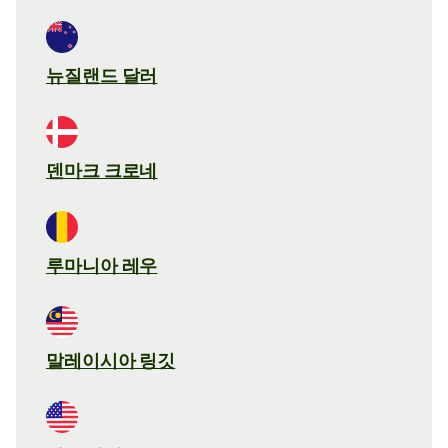
뉴질랜드 달러
덴마크 크로네
루마니아 레우
말레이시아 링깃