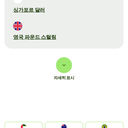
싱가포르 달러
영국 파운드 스털링
자세히 표시
الإمارات العربية المتحدة
Australia
Brazil