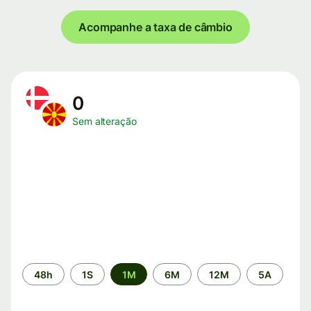
Acompanhe a taxa de câmbio
0
Sem alteração
Período
48h
1S
1M
6M
12M
5A
de
tempo