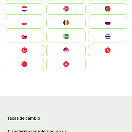
Nederland
Norge
Portugal
Polska
România
Россия
Slovensko
Ruoŧŧa
ไทย
Türkiye
United States
Vietnam
中国
中國香港特別行政區
Taxas de câmbio:
Transferências internacionais: