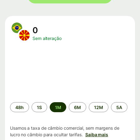
0
Sem alteração
Período
48h
1S
1M
6M
12M
5A
de
tempo
Usamos a taxa de câmbio comercial, sem margens de
lucro no câmbio para ocultar tarifas.
Saiba mais