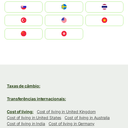
Slovensko
Ruoŧŧa
ไทย
Türkiye
United States
Vietnam
中国
中國香港特別行政區
Taxas de câmbio:
Transferências internacionais:
Cost of living:
Cost of living in United Kingdom
Cost of living in United States
Cost of living in Australia
Cost of living in India
Cost of living in Germany