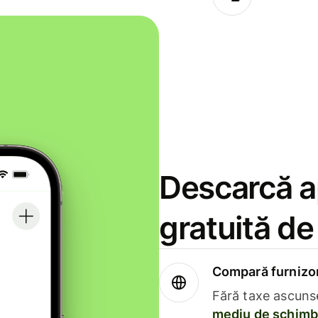
Descarcă ap
gratuită d
Compară furnizori
Fără taxe ascuns
mediu de schimb 