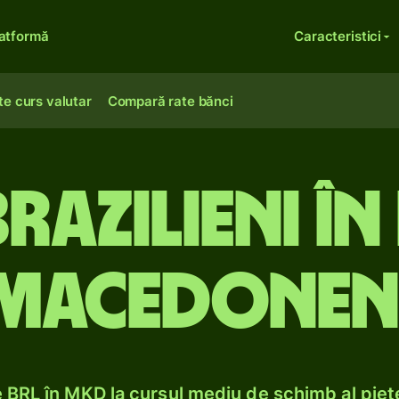
atformă
Caracteristici
te curs valutar
Compară rate bănci
brazilieni în
macedonen
BRL în MKD la cursul mediu de schimb al pieț