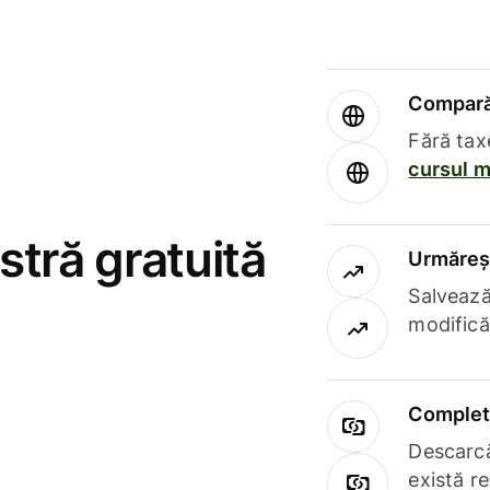
Compară 
Fără tax
cursul m
stră gratuită
Urmăreșt
Salvează
modifică
Complet 
Descarcă
există r