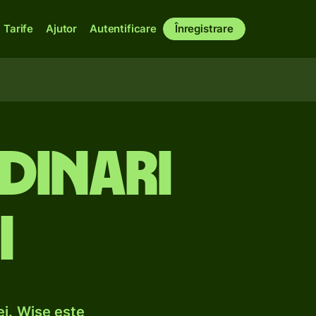
Tarife
Ajutor
Autentificare
Înregistrare
 dinari
i
ei. Wise este