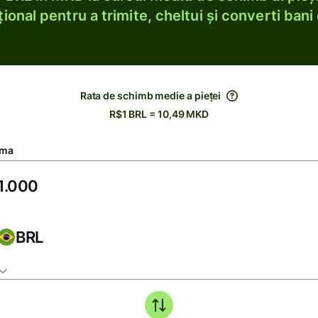
ional pentru a trimite, cheltui și converti bani 
Rata de schimb medie a pieței
R$1 BRL = 10,49 MKD
ma
BRL