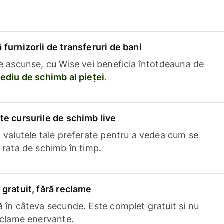
furnizorii de transferuri de bani
e ascunse, cu Wise vei beneficia întotdeauna de
ediu de schimb al pieței
.
e cursurile de schimb live
 valutele tale preferate pentru a vedea cum se
 rata de schimb în timp.
gratuit, fără reclame
 în câteva secunde. Este complet gratuit și nu
eclame enervante.