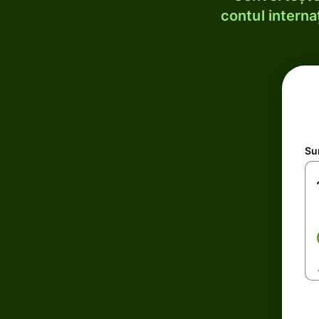
contul internaț
Su