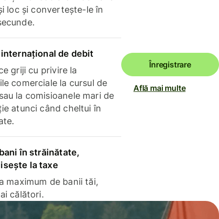
și loc și convertește-le în
secunde.
internațional de debit
Înregistrare
e griji cu privire la
le comerciale la cursul de
Află mai multe
sau la comisioanele mari de
ie atunci când cheltui în
ate.
bani în străinătate,
sește la taxe
la maximum de banii tăi,
ai călători.