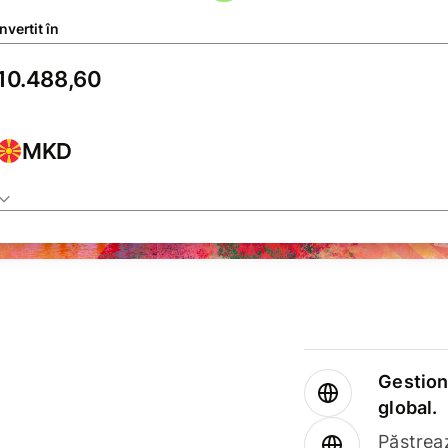
vertit în
MKD
Gestione
global.
Păstrea