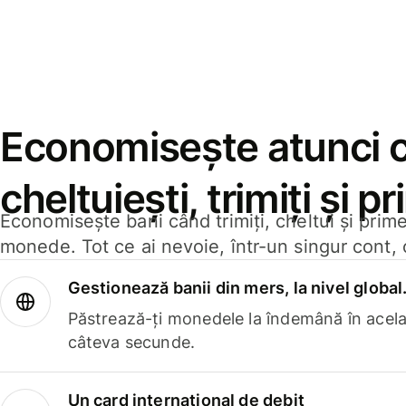
Economisește atunci 
cheltuiești, trimiți și p
Economisește bani când trimiți, cheltui și prim
monede. Tot ce ai nevoie, într-un singur cont, 
Gestionează banii din mers, la nivel global
Păstrează-ți monedele la îndemână în acelaș
câteva secunde.
Un card internațional de debit