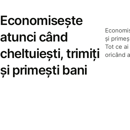
Economisește
Economise
atunci când
și prime
Tot ce ai
cheltuiești, trimiți
oricând a
și primești bani