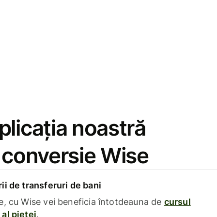
licația noastră
e conversie Wise
i de transferuri de bani
e, cu Wise vei beneficia întotdeauna de
cursul
al pieței
.