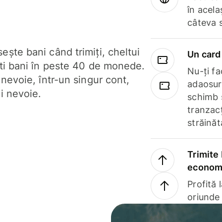
în acela
câteva 
ște bani când trimiți, cheltui
Un card 
ști bani în peste 40 de monede.
Nu-ți fac
 nevoie, într-un singur cont,
adaosuri
i nevoie.
schimb 
tranzacț
străinăt
Trimite 
economi
Profită 
oriunde 