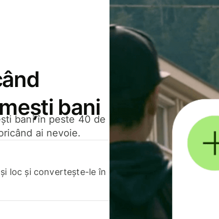
când
rimești bani
ești bani în peste 40 de
oricând ai nevoie.
.
i loc și convertește-le în