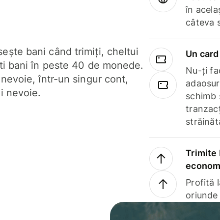
în acela
câteva 
ște bani când trimiți, cheltui
Un card 
ști bani în peste 40 de monede.
Nu-ți fac
 nevoie, într-un singur cont,
adaosuri
i nevoie.
schimb 
tranzacț
străinăt
Trimite 
economi
Profită 
oriunde 