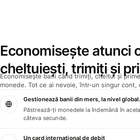
Economisește atunci 
cheltuiești, trimiți și p
Economisește bani când trimiți, cheltui și prim
monede. Tot ce ai nevoie, într-un singur cont, 
Gestionează banii din mers, la nivel global
Păstrează-ți monedele la îndemână în acelaș
câteva secunde.
Un card internațional de debit