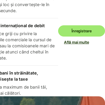
și loc și convertește-le în
secunde.
internațional de debit
Înregistrare
e griji cu privire la
le comerciale la cursul de
Află mai multe
sau la comisioanele mari de
ie atunci când cheltui în
ate.
bani în străinătate,
sește la taxe
la maximum de banii tăi,
ai călători.