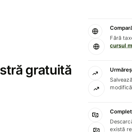
Compară 
Fără tax
cursul m
stră gratuită
Urmăreșt
Salvează
modifică
Complet 
Descarcă
există r