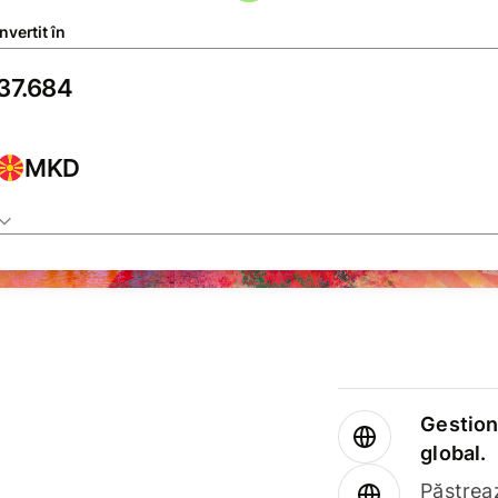
vertit în
MKD
Gestione
global.
Păstrea