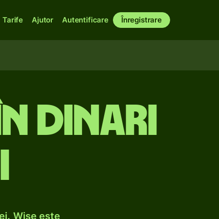
Tarife
Ajutor
Autentificare
Înregistrare
în dinari
i
ei. Wise este