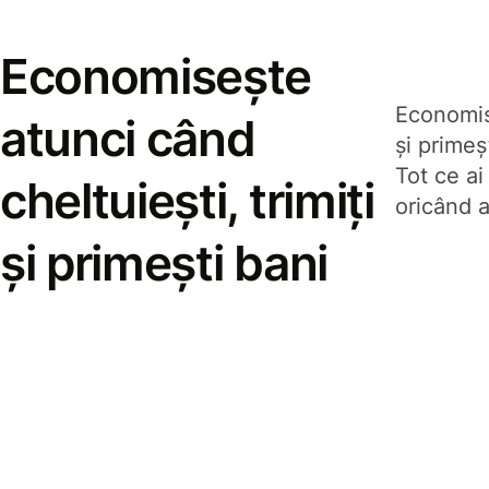
Economisește
Economise
atunci când
și prime
Tot ce ai
cheltuiești, trimiți
oricând a
și primești bani