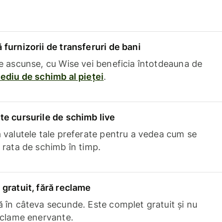
furnizorii de transferuri de bani
e ascunse, cu Wise vei beneficia întotdeauna de
ediu de schimb al pieței
.
e cursurile de schimb live
 valutele tale preferate pentru a vedea cum se
 rata de schimb în timp.
gratuit, fără reclame
 în câteva secunde. Este complet gratuit și nu
eclame enervante.