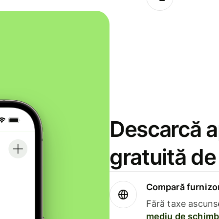
Descarcă ap
gratuită d
Compară furnizori
Fără taxe ascuns
mediu de schimb 