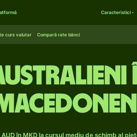
atformă
Caracteristici
te curs valutar
Compară rate bănci
ustralieni 
macedonen
AUD în MKD la cursul mediu de schimb al pieț