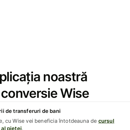
licația noastră
e conversie Wise
i de transferuri de bani
e, cu Wise vei beneficia întotdeauna de
cursul
al pieței
.