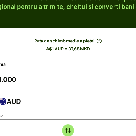
ional pentru a trimite, cheltui și converti bani 
Rata de schimb medie a pieței
A$1 AUD = 37,68 MKD
ma
AUD