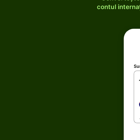
contul internaț
Su