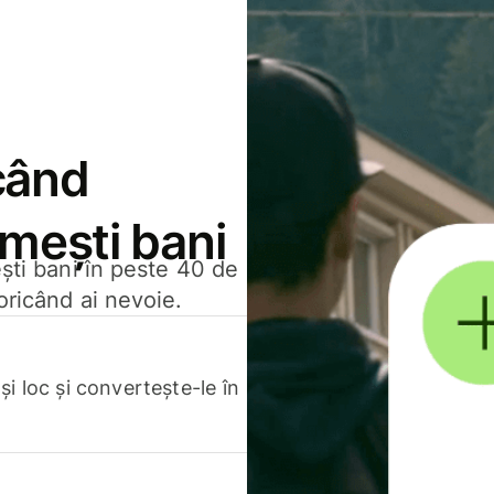
când
rimești bani
ești bani în peste 40 de
oricând ai nevoie.
.
i loc și convertește-le în