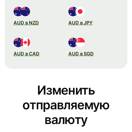
AUD в NZD
AUD в JPY
AUD в CAD
AUD в SGD
Изменить
отправляемую
валюту