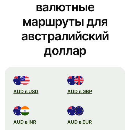
валютные
маршруты для
австралийский
доллар
AUD в USD
AUD в GBP
AUD в INR
AUD в EUR