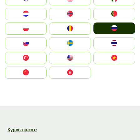
Nederland
Norge
Portugal
Россия
Polska
România
Slovensko
Ruoŧŧa
ไทย
Türkiye
United States
Vietnam
中国
中國香港特別行政區
Курсы валют: