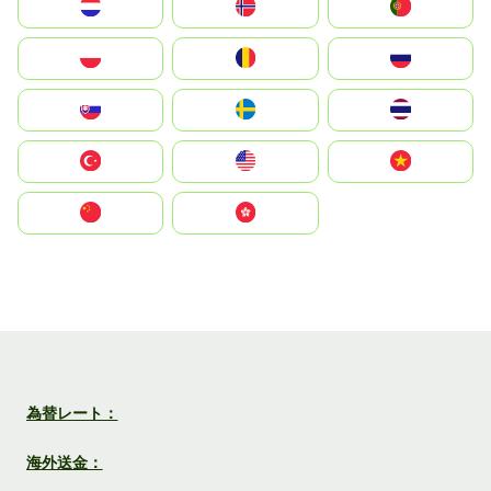
Nederland
Norge
Portugal
Polska
România
Россия
Slovensko
Ruoŧŧa
ไทย
Türkiye
United States
Vietnam
中国
中國香港特別行政區
為替レート：
海外送金：