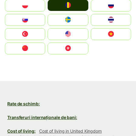
România
Polska
Россия
Slovensko
Ruoŧŧa
ไทย
Türkiye
United States
Vietnam
中国
中國香港特別行政區
Rate de schimb:
Transferuri internaționale de bani:
Cost of living:
Cost of living in United Kingdom