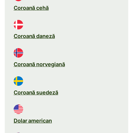
Coroană cehă
Coroană daneză
Coroană norvegiană
Coroană suedeză
Dolar american