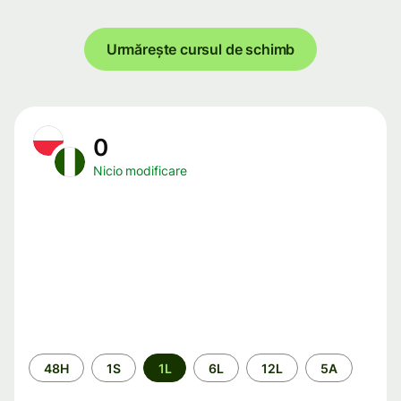
Urmărește cursul de schimb
0
Nicio modificare
Perioada
48H
1S
1L
6L
12L
5A