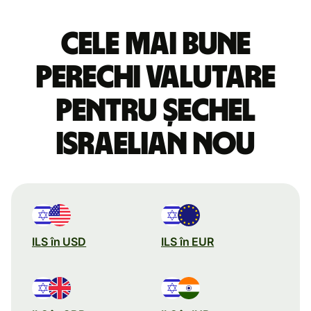
Cele mai bune
perechi valutare
pentru șechel
israelian nou
ILS în USD
ILS în EUR