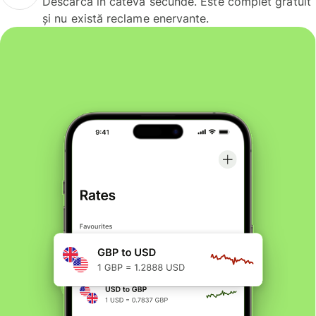
Descarcă în câteva secunde. Este complet gratuit
și nu există reclame enervante.