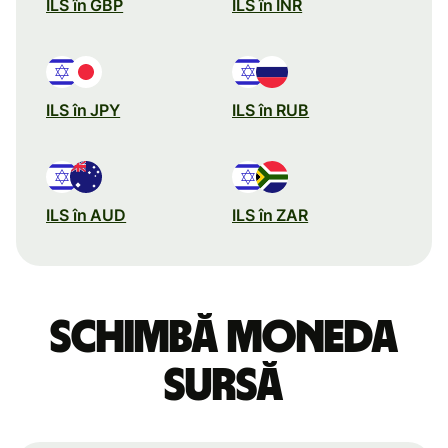
ILS în GBP
ILS în INR
ILS în JPY
ILS în RUB
ILS în AUD
ILS în ZAR
Schimbă moneda
sursă