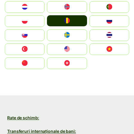
Nederland
Norge
Portugal
România
Polska
Россия
Slovensko
Ruoŧŧa
ไทย
Türkiye
United States
Vietnam
中国
中國香港特別行政區
Rate de schimb:
Transferuri internaționale de bani: