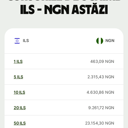
ILS - NGN astăzi
ILS
NGN
1
ILS
463,09
NGN
5
ILS
2.315,43
NGN
10
ILS
4.630,86
NGN
20
ILS
9.261,72
NGN
50
ILS
23.154,30
NGN