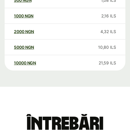
500
NGN
1,08
ILS
1000
NGN
2,16
ILS
2000
NGN
4,32
ILS
5000
NGN
10,80
ILS
10000
NGN
21,59
ILS
Întrebări