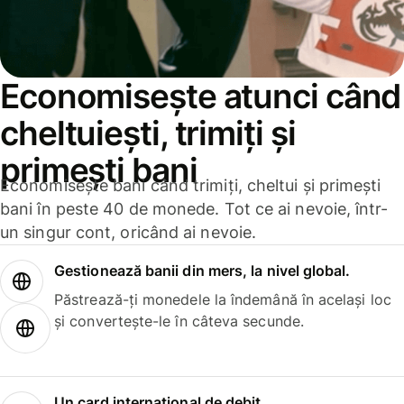
Economisește atunci când
cheltuiești, trimiți și
primești bani
Economisește bani când trimiți, cheltui și primești
bani în peste 40 de monede. Tot ce ai nevoie, într-
un singur cont, oricând ai nevoie.
Gestionează banii din mers, la nivel global.
Păstrează-ți monedele la îndemână în același loc
și convertește-le în câteva secunde.
Un card internațional de debit