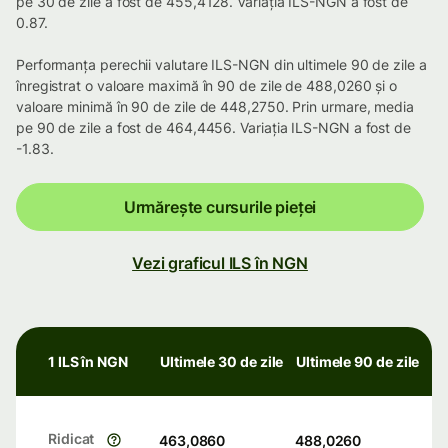
pe 30 de zile a fost de 455,4128. Variația ILS-NGN a fost de
0.87.
Performanța perechii valutare ILS-NGN din ultimele 90 de zile a
înregistrat o valoare maximă în 90 de zile de 488,0260 și o
valoare minimă în 90 de zile de 448,2750. Prin urmare, media
pe 90 de zile a fost de 464,4456. Variația ILS-NGN a fost de
-1.83.
Urmărește cursurile pieței
Vezi graficul ILS în NGN
1 ILS în NGN
Ultimele 30 de zile
Ultimele 90 de zile
Ridicat
463,0860
488,0260