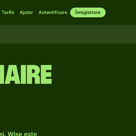
Tarife
Ajutor
Autentificare
Înregistrare
naire
ei. Wise este