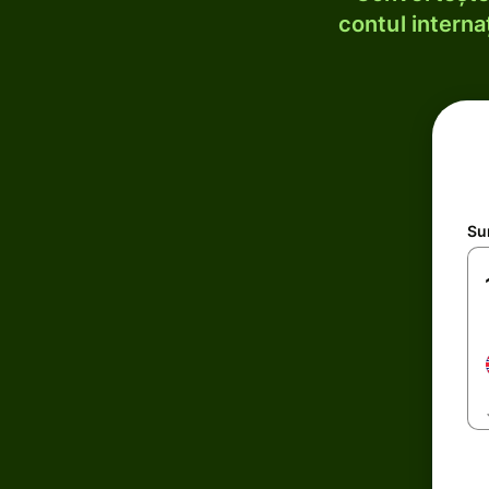
contul internaț
Su