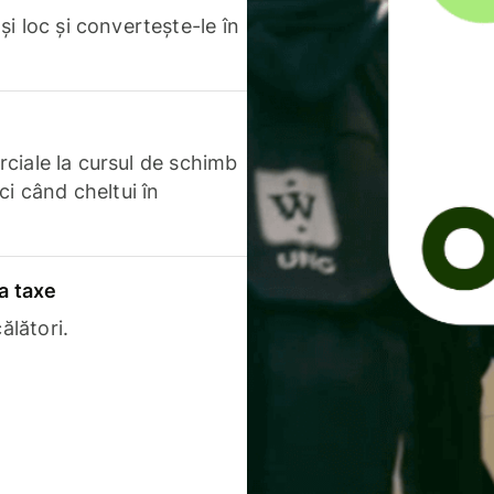
i loc și convertește-le în
erciale la cursul de schimb
ci când cheltui în
a taxe
ălători.