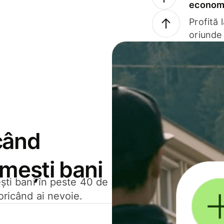
economi
Profită 
oriunde 
când
rimești bani
ești bani în peste 40 de
oricând ai nevoie.
.