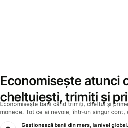
Economisește atunci 
cheltuiești, trimiți și p
Economisește bani când trimiți, cheltui și prim
monede. Tot ce ai nevoie, într-un singur cont, 
Gestionează banii din mers, la nivel global