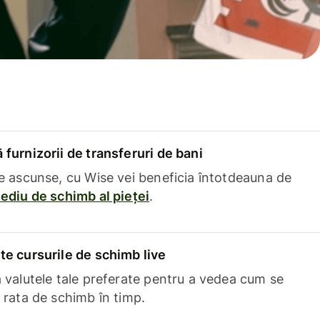
furnizorii de transferuri de bani
e ascunse, cu Wise vei beneficia întotdeauna de
ediu de schimb al pieței
.
e cursurile de schimb live
 valutele tale preferate pentru a vedea cum se
 rata de schimb în timp.