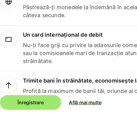
Păstrează-ți monedele la îndemână în acelaș
câteva secunde.
Un card internațional de debit
Nu-ți face griji cu privire la adaosurile com
sau la comisioanele mari de tranzacție atun
străinătate.
Trimite bani în străinătate, economisește l
Profită la maximum de banii tăi, oriunde ai c
Înregistrare
Află mai multe