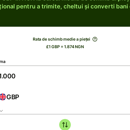
ional pentru a trimite, cheltui și converti bani 
Rata de schimb medie a pieței
£1 GBP = 1.874 NGN
ma
GBP