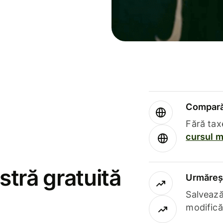
Compară 
Fără tax
cursul m
stră gratuită
Urmăreșt
Salvează
modifică