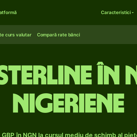
atformă
Caracteristici
te curs valutar
Compară rate bănci
 sterline în 
nigeriene
GBP în NGN la cursul mediu de schimb al pieț