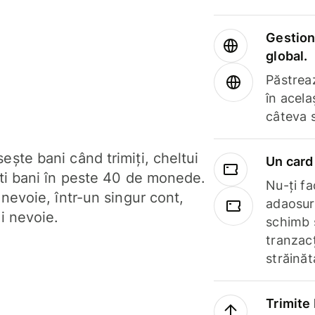
Gestione
global.
Păstrea
în acela
câteva 
ște bani când trimiți, cheltui
Un card 
ști bani în peste 40 de monede.
Nu-ți fac
 nevoie, într-un singur cont,
adaosuri
i nevoie.
schimb 
tranzacț
străinăt
Trimite 