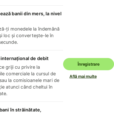
ază banii din mers, la nivel
ză-ți monedele la îndemână
și loc și convertește-le în
secunde.
internațional de debit
Înregistrare
e griji cu privire la
le comerciale la cursul de
Află mai multe
sau la comisioanele mari de
ie atunci când cheltui în
ate.
bani în străinătate,