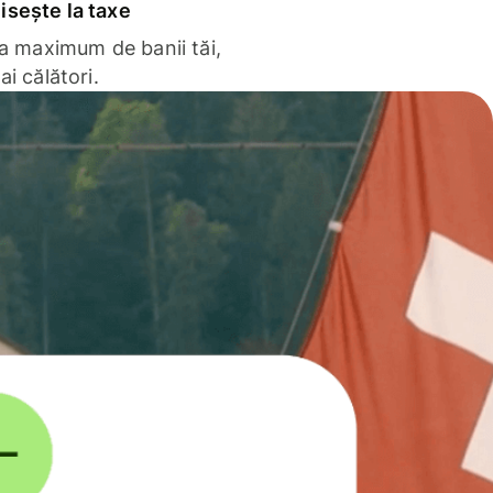
sește la taxe
la maximum de banii tăi,
ai călători.