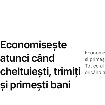
Economisește
Economise
atunci când
și prime
Tot ce ai
cheltuiești, trimiți
oricând a
și primești bani