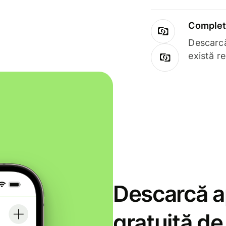
Complet 
Descarcă
există r
Descarcă ap
gratuită d