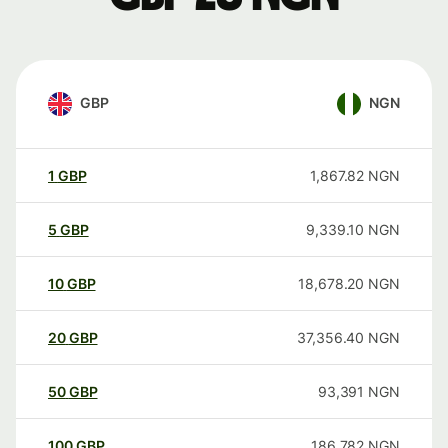
GBP
NGN
1
GBP
1,867.82
NGN
5
GBP
9,339.10
NGN
10
GBP
18,678.20
NGN
20
GBP
37,356.40
NGN
50
GBP
93,391
NGN
100
GBP
186,782
NGN