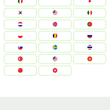
Italia
JA
Japan
South Korea
Malay
Mexico
Nederland
Norge
Portugal
Polska
România
Россия
Slovensko
Ruoŧŧa
ไทย
Türkiye
United States
Vietnam
中国
中國香港特別行政區