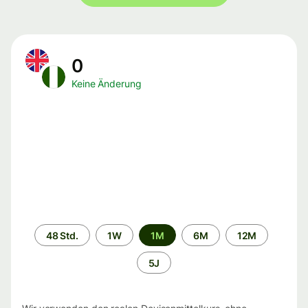
0
Keine Änderung
Zeitraum
48 Std.
1W
1M
6M
12M
5J