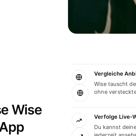
Vergleiche Anb
Wise tauscht d
ohne versteckt
se Wise
Verfolge Live-
-App
Du kannst dein
jederzeit anseh