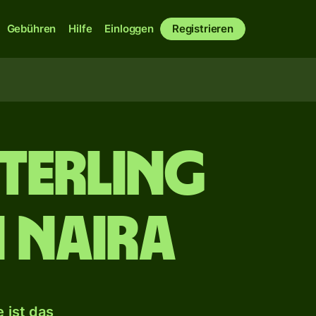
Gebühren
Hilfe
Einloggen
Registrieren
Sterling
n Naira
 ist das