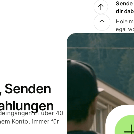
Sende 
dir da
Hole m
egal w
, Senden
ahlungen
deingängen in über 40
inem Konto, immer für