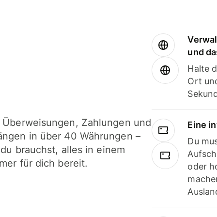
Verwal
und da
Halte 
Ort und
Sekund
i Überweisungen, Zahlungen und
Eine i
ängen in über 40 Währungen –
Du mus
 du brauchst, alles in einem
Aufsch
mer für dich bereit.
oder h
machen
Ausland