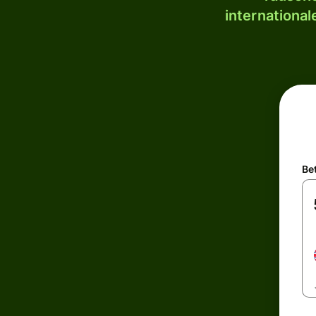
internationa
Be