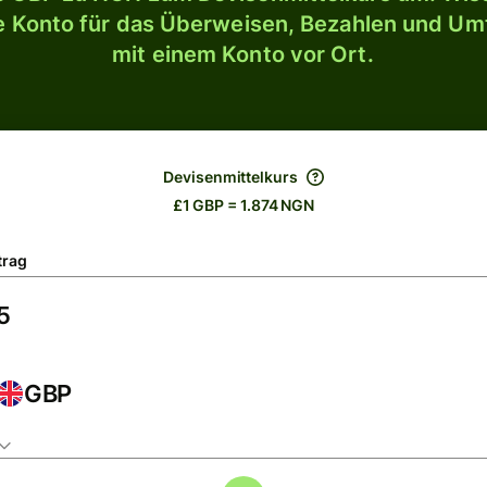
le Konto für das Überweisen, Bezahlen und U
mit einem Konto vor Ort.
Devisenmittelkurs
£1 GBP = 1.874 NGN
trag
GBP