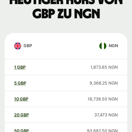
Heutiger Kurs von
GBP zu NGN
GBP
NGN
1
GBP
1,873.65
NGN
5
GBP
9,368.25
NGN
10
GBP
18,736.50
NGN
20
GBP
37,473
NGN
50
GBP
93,682.50
NGN