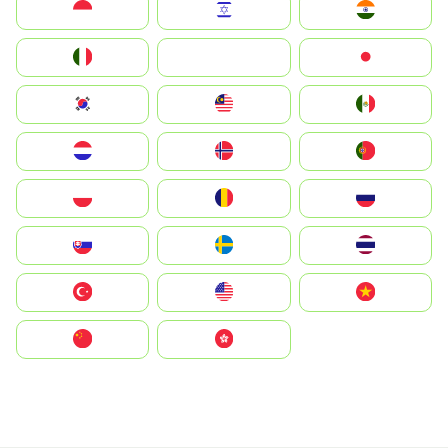
Indonesia
Israel
India
Italia
JA
Japan
South Korea
Malay
Mexico
Nederland
Norge
Portugal
Polska
România
Россия
Slovensko
Ruoŧŧa
ไทย
Türkiye
United States
Vietnam
中国
中國香港特別行政區