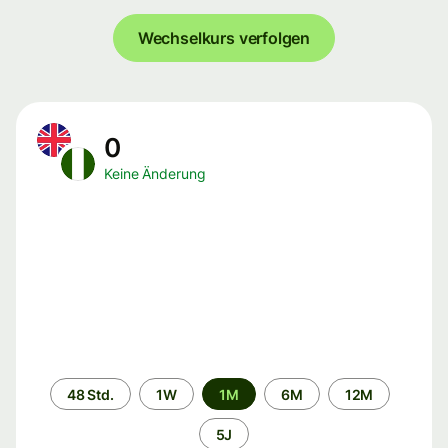
Wechselkurs verfolgen
0
Keine Änderung
Zeitraum
48 Std.
1W
1M
6M
12M
5J