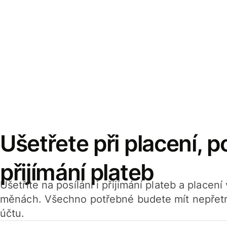
Ušetřete při placení, po
přijímání plateb
Ušetříte na posílání i přijímání plateb a placen
měnách. Všechno potřebné budete mít nepřetr
účtu.