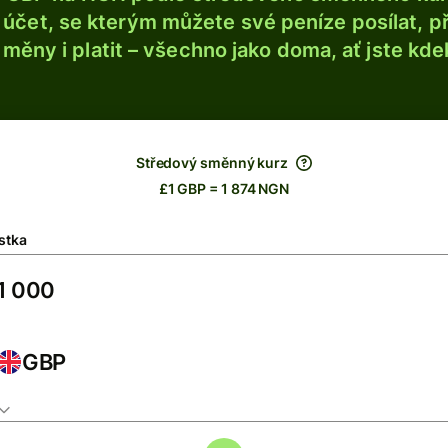
účet, se kterým můžete své peníze posílat, p
é měny i platit – všechno jako doma, ať jste kdek
Středový směnný kurz
£1 GBP = 1 874 NGN
stka
GBP