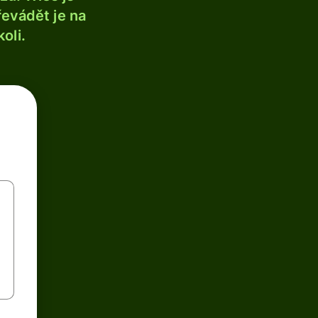
řevádět je na
oli.