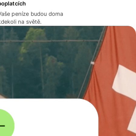
poplatcích
Vaše peníze budou doma
kdekoli na světě.