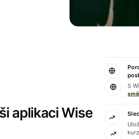
Por
pos
S Wi
smě
i aplikaci Wise
Sle
Ulož
kurz