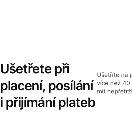
Ušetřete při
Ušetříte na p
placení, posílání
více než 40
mít nepřetrž
i přijímání plateb