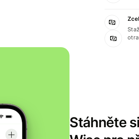
Zce
Staž
otr
Stáhněte si