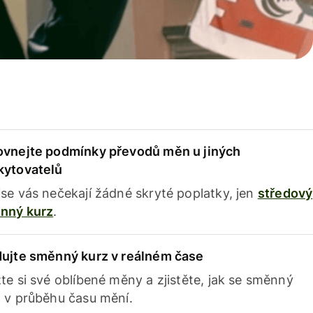
ovnejte podmínky převodů měn u jiných
kytovatelů
se vás nečekají žádné skryté poplatky, jen
středový
nný kurz
.
dujte směnný kurz v reálném čase
te si své oblíbené měny a zjistěte, jak se směnný
 v průběhu času mění.