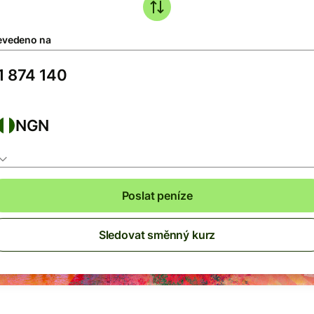
evedeno na
NGN
Poslat peníze
Sledovat směnný kurz