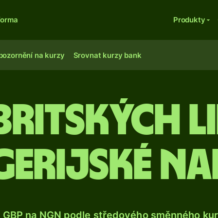
forma
Produkty
pozornění na kurzy
Srovnat kurzy bank
c britských l
gerijské na
e GBP na NGN podle středového směnného kurz