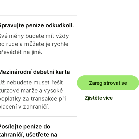
Spravujte peníze odkudkoli.
Své měny budete mít vždy
po ruce a můžete je rychle
převádět na jiné.
Mezinárodní debetní karta
Už nebudete muset řešit
Zaregistrovat se
kurzové marže a vysoké
Zjistěte více
poplatky za transakce při
placení v zahraničí.
Posílejte peníze do
zahraničí, ušetřete na