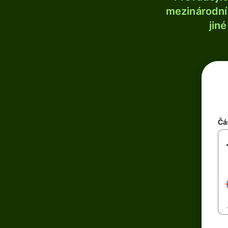
mezinárodní 
jin
Čá