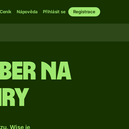
Ceník
Nápověda
Přihlásit se
Registrace
iber na
iry
u. Wise je