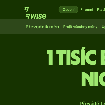
Osobní
Firemní
Plat
Převodník měn
Projít všechny měny
U
1 tisí
ni
Převádějt