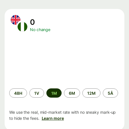
0
No change
Time
48H
1V
1M
6M
12M
5Å
period
We use the real, mid-market rate with no sneaky mark-up
to hide the fees.
Learn more