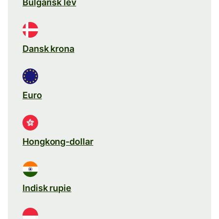
Bulgarisk lev
Dansk krona
Euro
Hongkong-dollar
Indisk rupie