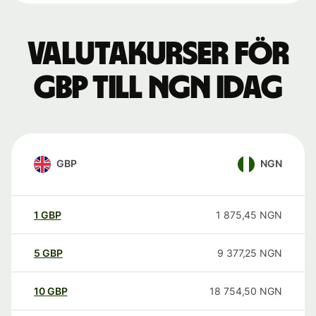
Valutakurser för
GBP till NGN idag
GBP
NGN
1
GBP
1 875,45
NGN
5
GBP
9 377,25
NGN
10
GBP
18 754,50
NGN