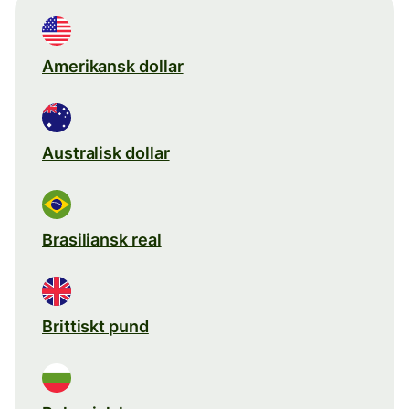
Amerikansk dollar
Australisk dollar
Brasiliansk real
Brittiskt pund