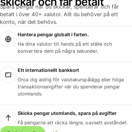
skickar och får betalt
Spara pengar när du skickar, spenderar och får
betalt i över 40+ valutor. Allt du behöver på ett
konto, när det behövs.
Hantera pengar globalt i farten.
Ha dina valutor till hands på ett ställe och
konvertera dem på några sekunder.
Ett internationellt bankkort
Oroa dig aldrig för valutakurspålägg eller höga
transaktionsavgifter när du spenderar pengar
utomlands.
Skicka pengar utomlands, spara på avgifter
Få pengarna att räcka längre, oavsett avståndet.