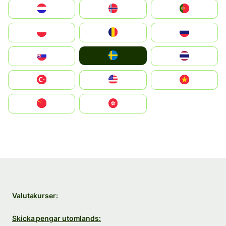
Nederland
Norge
Portugal
Polska
România
Россия
Ruoŧŧa
Slovensko
ไทย
Türkiye
United States
Vietnam
中国
中國香港特別行政區
Valutakurser:
Skicka pengar utomlands: