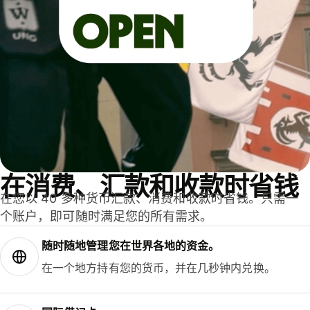
在消费、汇款和收款时省钱
在您以 40 多种货币汇款、消费和收款时省钱。只需一
个账户，即可随时满足您的所有需求。
随时随地管理您在世界各地的资金。
在一个地方持有您的货币，并在几秒钟内兑换。