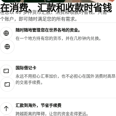
在消费、汇款和收款时省钱
在您以 40 多种货币汇款、消费和收款时省钱。只需一
个账户，即可随时满足您的所有需求。
随时随地管理您在世界各地的资金。
在一个地方持有您的货币，并在几秒钟内兑换。
国际借记卡
永远不用担心汇率加价，也不必担心在国外消费时高昂
的交易手续费。
汇款到海外，节省手续费
跨越距离的障碍，让您的资金走得更远。