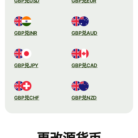
GBP兑USD
GBP兑EUR
GBP兑INR
GBP兑AUD
GBP兑JPY
GBP兑CAD
GBP兑CHF
GBP兑NZD