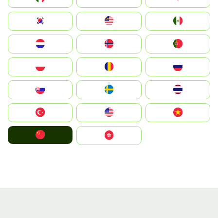
South Korea
Malay
Mexico
Nederland
Norge
Portugal
Polska
România
Россия
Slovensko
Ruoŧŧa
ไทย
Türkiye
United States
Vietnam
中国
中國香港特別行政區