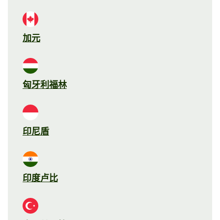
加元
匈牙利福林
印尼盾
印度卢比