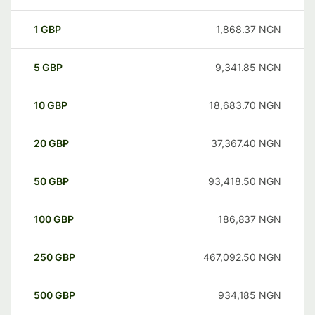
1
GBP
1,868.37
NGN
5
GBP
9,341.85
NGN
10
GBP
18,683.70
NGN
20
GBP
37,367.40
NGN
50
GBP
93,418.50
NGN
100
GBP
186,837
NGN
250
GBP
467,092.50
NGN
500
GBP
934,185
NGN