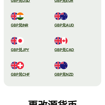
GBP兑USD
GBP兑EUR
GBP兑INR
GBP兑AUD
GBP兑JPY
GBP兑CAD
GBP兑CHF
GBP兑NZD