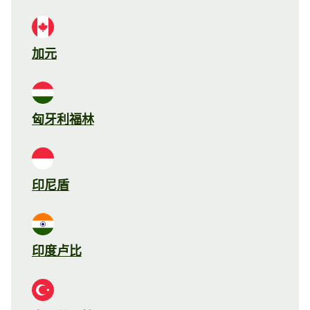
加元
匈牙利福林
印尼盾
印度卢比