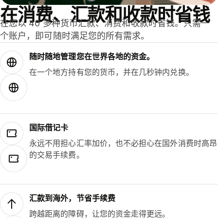
在消费、汇款和收款时省钱
在您以 40 多种货币汇款、消费和收款时省钱。只需一
个账户，即可随时满足您的所有需求。
随时随地管理您在世界各地的资金。
在一个地方持有您的货币，并在几秒钟内兑换。
国际借记卡
永远不用担心汇率加价，也不必担心在国外消费时高昂
的交易手续费。
汇款到海外，节省手续费
跨越距离的障碍，让您的资金走得更远。