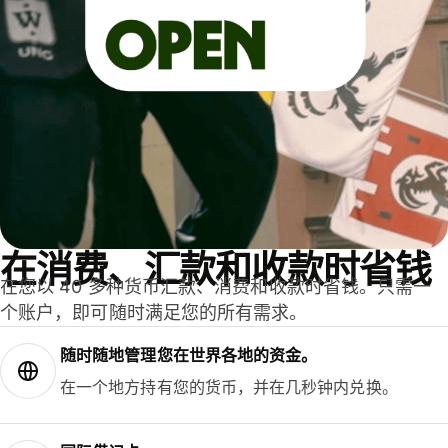
在消费、汇款和收款时省钱
在您以 40 多种货币汇款、消费和收款时省钱。只需一
个账户，即可随时满足您的所有需求。
随时随地管理您在世界各地的资金。
在一个地方持有您的货币，并在几秒钟内兑换。