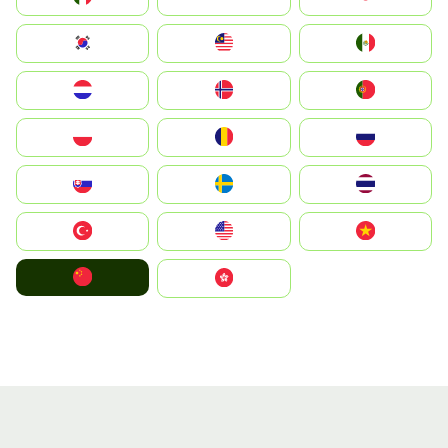
South Korea
Malay
Mexico
Nederland
Norge
Portugal
Polska
România
Россия
Slovensko
Ruoŧŧa
ไทย
Türkiye
United States
Vietnam
中国
中國香港特別行政區