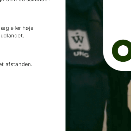
læg eller høje
 udlandet.
et afstanden.