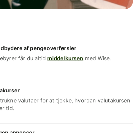
dbydere af pengeoverførsler
ebyrer får du altid
middelkursen
med Wise.
takurser
trukne valutaer for at tjekke, hvordan valutakursen
r tid.
ingen annoncer