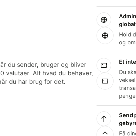
Admini
global
Hold d
og om
Et int
år du sender, bruger og bliver
Du ska
40 valutaer. Alt hvad du behøver,
veksel
år du har brug for det.
transa
penge 
Send p
gebyr
Få din