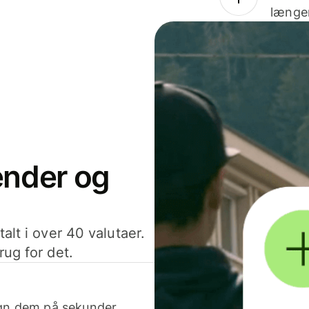
længer
sender og
alt i over 40 valutaer.
rug for det.
egn dem på sekunder.