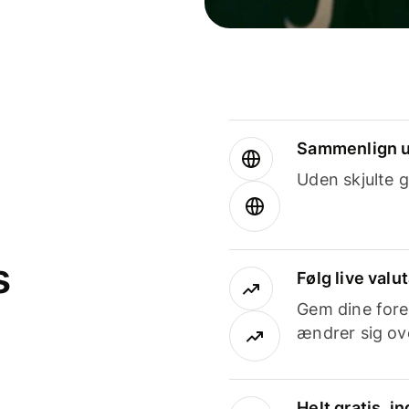
Sammenlign u
Uden skjulte g
s
Følg live valu
Gem dine fore
ændrer sig ove
Helt gratis, 