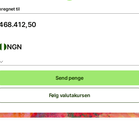
regnet til
NGN
Send penge
Følg valutakursen