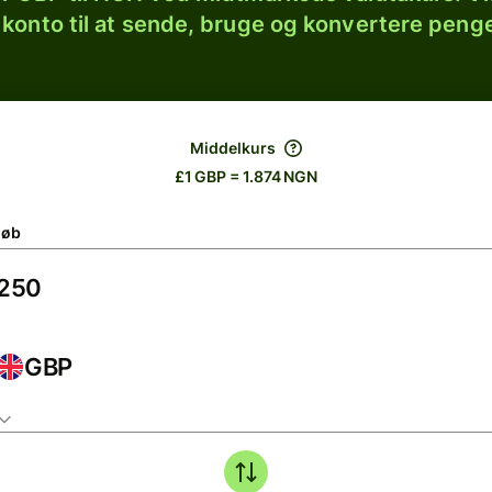
 konto til at sende, bruge og konvertere penge
Middelkurs
£1 GBP = 1.874 NGN
løb
GBP