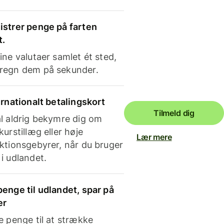
strer penge på farten
t.
ine valutaer samlet ét sted,
regn dem på sekunder.
ernationalt betalingskort
Tilmeld dig
l aldrig bekymre dig om
kurstillæg eller høje
Lær mere
ktionsgebyrer, når du bruger
i udlandet.
enge til udlandet, spar på
er
e penge til at strække