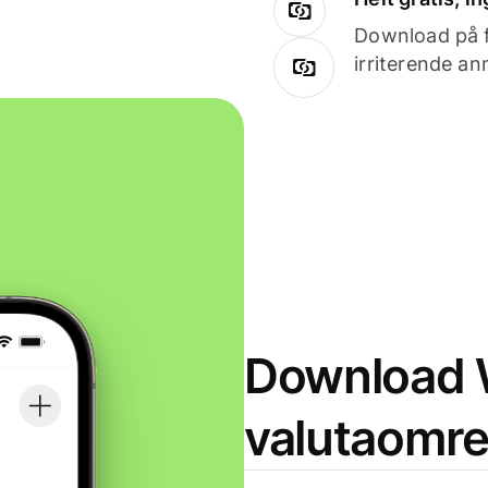
Download på få
irriterende an
Download W
valutaomr