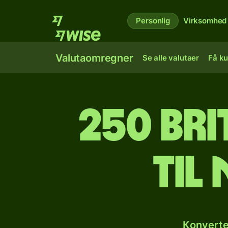
Personlig
Virksomhed
Valutaomregner
Se alle valutaer
Få ku
250 bri
til
Konverte