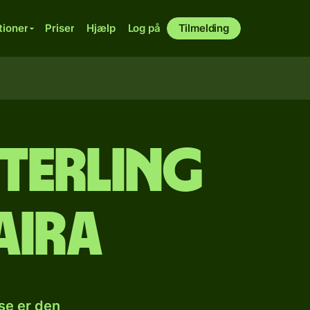
tioner
Priser
Hjælp
Log på
Tilmelding
sterling
aira
se er den