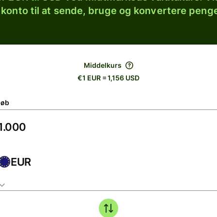
 konto til at sende, bruge og konvertere penge
Middelkurs
€1 EUR = 1,156 USD
løb
EUR