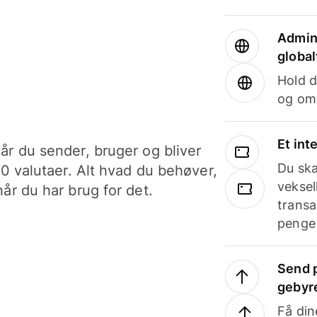
Admini
global
Hold d
og om
Et int
år du sender, bruger og bliver
Du ska
40 valutaer. Alt hvad du behøver,
veksel
år du har brug for det.
transa
penge 
Send p
gebyr
Få din