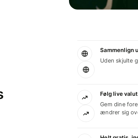
Sammenlign u
Uden skjulte g
s
Følg live valu
Gem dine fore
ændrer sig ove
Helt gratis, 