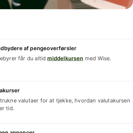
dbydere af pengeoverførsler
ebyrer får du altid
middelkursen
med Wise.
takurser
trukne valutaer for at tjekke, hvordan valutakursen
r tid.
ingen annoncer