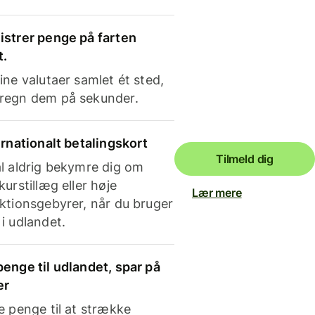
strer penge på farten
t.
ine valutaer samlet ét sted,
regn dem på sekunder.
ernationalt betalingskort
Tilmeld dig
l aldrig bekymre dig om
kurstillæg eller høje
Lær mere
ktionsgebyrer, når du bruger
i udlandet.
enge til udlandet, spar på
er
e penge til at strække