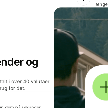
længer
sender og
alt i over 40 valutaer.
rug for det.
egn dem på sekunder.