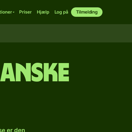
tioner
Priser
Hjælp
Log på
Tilmelding
kanske
se er den