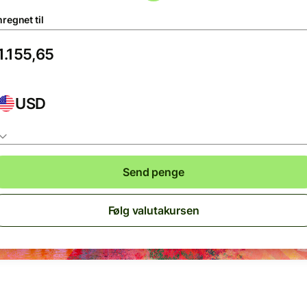
regnet til
USD
Send penge
Følg valutakursen