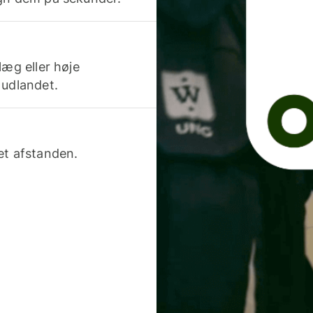
læg eller høje
 udlandet.
et afstanden.