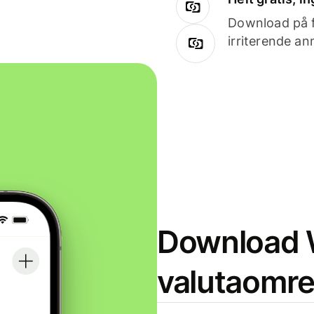
Download på få
irriterende an
Download W
valutaomr