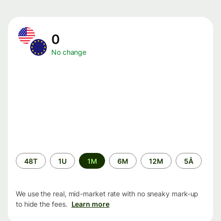
0
No change
Time
48T
1U
1M
6M
12M
5Å
period
We use the real, mid-market rate with no sneaky mark-up
to hide the fees.
Learn more