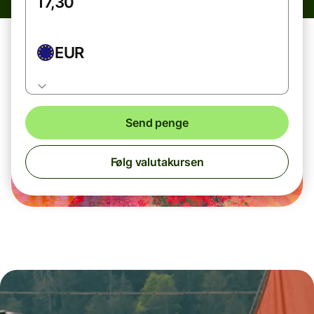
EUR
Send penge
Følg valutakursen