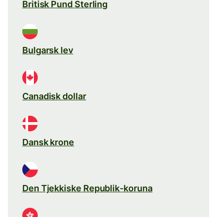
Britisk Pund Sterling
Bulgarsk lev
Canadisk dollar
Dansk krone
Den Tjekkiske Republik-koruna