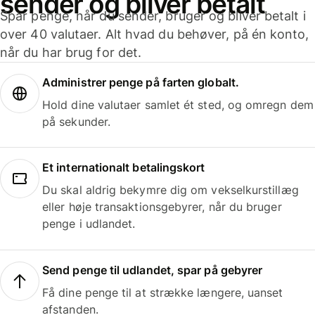
sender og bliver betalt
Spar penge, når du sender, bruger og bliver betalt i
over 40 valutaer. Alt hvad du behøver, på én konto,
når du har brug for det.
Administrer penge på farten globalt.
Hold dine valutaer samlet ét sted, og omregn dem
på sekunder.
Et internationalt betalingskort
Du skal aldrig bekymre dig om vekselkurstillæg
eller høje transaktionsgebyrer, når du bruger
penge i udlandet.
Send penge til udlandet, spar på gebyrer
Få dine penge til at strække længere, uanset
afstanden.