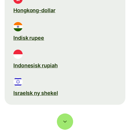
Hongkong-dollar
Indisk rupee
Indonesisk rupiah
Israelsk ny shekel