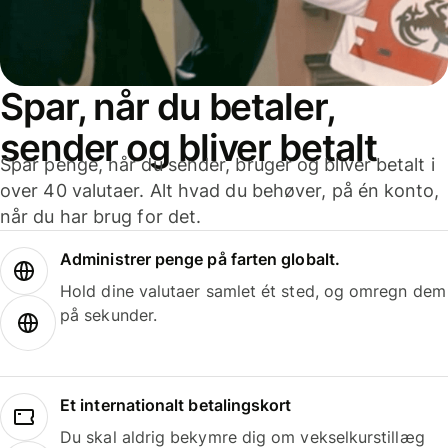
Spar, når du betaler,
sender og bliver betalt
Spar penge, når du sender, bruger og bliver betalt i
over 40 valutaer. Alt hvad du behøver, på én konto,
når du har brug for det.
Administrer penge på farten globalt.
Hold dine valutaer samlet ét sted, og omregn dem
på sekunder.
Et internationalt betalingskort
Du skal aldrig bekymre dig om vekselkurstillæg