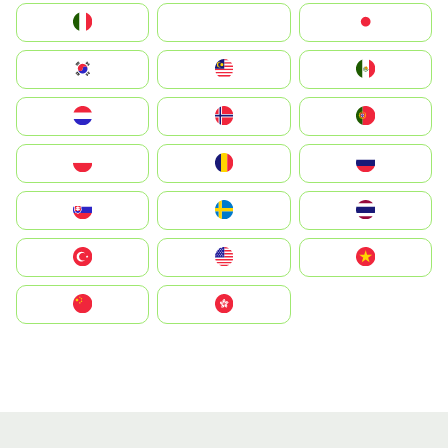
Italia
JA
Japan
South Korea
Malay
Mexico
Nederland
Norge
Portugal
Polska
România
Россия
Slovensko
Ruoŧŧa
ไทย
Türkiye
United States
Vietnam
中国
中國香港特別行政區