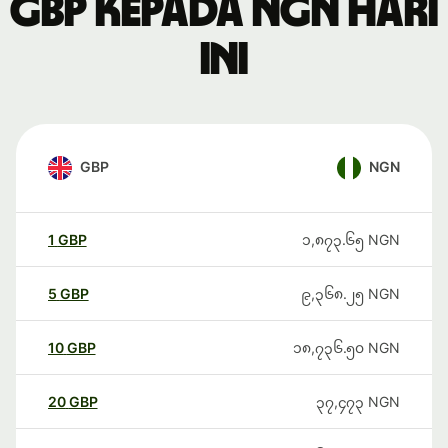
GBP kepada NGN hari
ini
GBP
NGN
1
GBP
၁,၈၇၃.၆၅
NGN
5
GBP
၉,၃၆၈.၂၅
NGN
10
GBP
၁၈,၇၃၆.၅၀
NGN
20
GBP
၃၇,၄၇၃
NGN