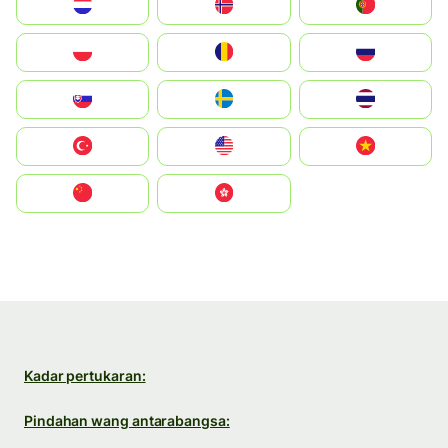
Nederland
Norge
Portugal
Polska
România
Россия
Slovensko
Ruoŧŧa
ไทย
Türkiye
United States
Vietnam
中国
中國香港特別行政區
Kadar pertukaran:
Pindahan wang antarabangsa: